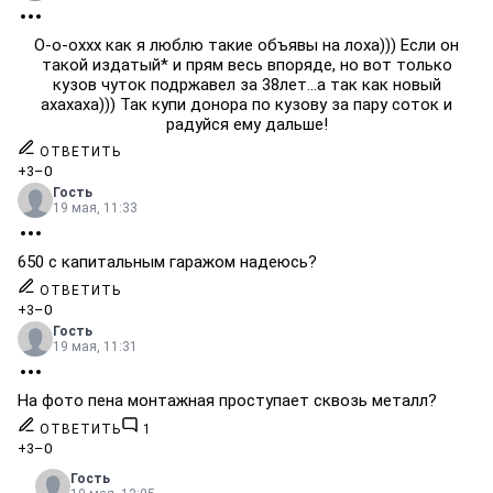
О-о-оххх как я люблю такие объявы на лоха))) Если он
такой издатый* и прям весь впоряде, но вот только
кузов чуток подржавел за 38лет...а так как новый
ахахаха))) Так купи донора по кузову за пару соток и
радуйся ему дальше!
ОТВЕТИТЬ
+3
–0
Гость
19 мая, 11:33
650 с капитальным гаражом надеюсь?
ОТВЕТИТЬ
+3
–0
Гость
19 мая, 11:31
На фото пена монтажная проступает сквозь металл?
ОТВЕТИТЬ
1
+3
–0
Гость