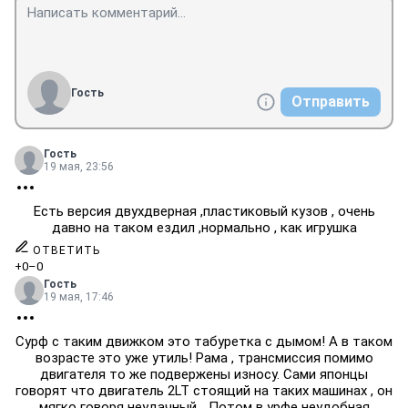
Гость
Отправить
Гость
19 мая, 23:56
Есть версия двухдверная ,пластиковый кузов , очень
давно на таком ездил ,нормально , как игрушка
ОТВЕТИТЬ
+0
–0
Гость
19 мая, 17:46
Сурф с таким движком это табуретка с дымом! А в таком
возрасте это уже утиль! Рама , трансмиссия помимо
двигателя то же подвержены износу. Сами японцы
говорят что двигатель 2LT стоящий на таких машинах , он
мягко говоря неудачный... Потом в урфе неудобная