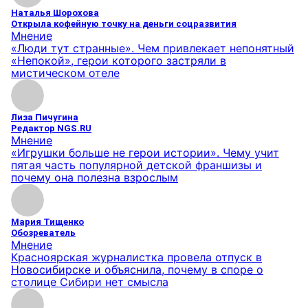
Наталья Шорохова
Открыла кофейную точку на деньги соцразвития
Мнение
«Люди тут странные». Чем привлекает непонятный
«Непокой», герои которого застряли в
мистическом отеле
Лиза Пичугина
Редактор NGS.RU
Мнение
«Игрушки больше не герои истории». Чему учит
пятая часть популярной детской франшизы и
почему она полезна взрослым
Мария Тищенко
Обозреватель
Мнение
Красноярская журналистка провела отпуск в
Новосибирске и объяснила, почему в споре о
столице Сибири нет смысла