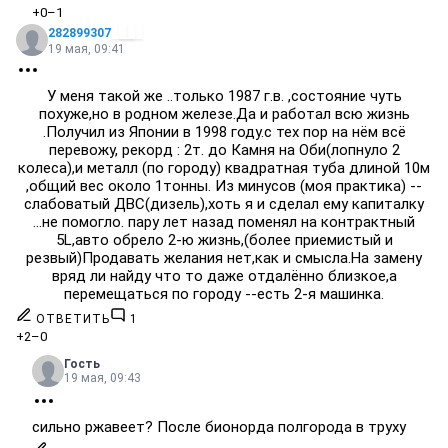
+0
–1
282899307
19 мая, 09:41
У меня такой же ..только 1987 г.в. ,состояние чуть
похуже,но в родном железе.Да и работал всю жизнь
.Получил из Японии в 1998 году.с тех пор на нём всё
перевожу, рекорд : 2т. до Камня на Оби(лопнуло 2
колеса),и металл (по городу) квадратная туба длиной 10м
,общий вес около 1тонны. Из минусов (моя практика) --
слабоватый ДВС(дизель),хоть я и сделал ему капиталку
...не помогло. пару лет назад поменял на контрактный
5L,авто обрело 2-ю жизнь,(более приемистый и
резвый)Продавать желания нет,как и смысла.На замену
вряд ли найду что то даже отдалённо близкое,а
перемещаться по городу --есть 2-я машинка.
ОТВЕТИТЬ
1
+2
–0
Гость
19 мая, 09:43
сильно ржавеет? После бионорда полгорода в труху