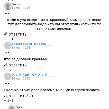
Гость
19 мая, 10:06
люди с ума сходят. за откровенный хлам просят денег.
тут доплачивать надо что бы этот утиль хоть кто то
взял на металлолом!
ОТВЕТИТЬ
+10
–1
Бронетемкин Поносец
19 мая, 10:01
Кто за дровами крайний?
ОТВЕТИТЬ
+1
–2
О_о_О_УрлулууУ_О_о_О
19 мая, 09:56
Сколько стоит у вас реклама, мне нужно гараж продать.
ОТВЕТИТЬ
1
+12
–3
Гость