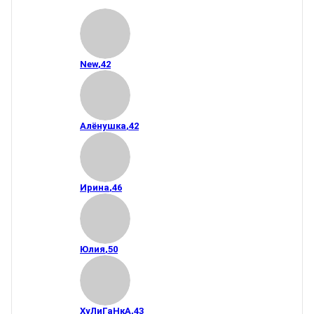
New
,
42
Алёнушка
,
42
Ирина
,
46
Юлия
,
50
ХуЛиГаНкА
,
43