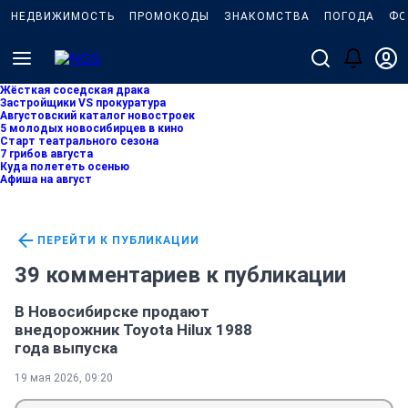
НЕДВИЖИМОСТЬ
ПРОМОКОДЫ
ЗНАКОМСТВА
ПОГОДА
ФО
Жёсткая соседская драка
Застройщики VS прокуратура
Августовский каталог новостроек
5 молодых новосибирцев в кино
Старт театрального сезона
7 грибов августа
Куда полететь осенью
Афиша на август
ПЕРЕЙТИ К ПУБЛИКАЦИИ
39 комментариев к публикации
В Новосибирске продают
внедорожник Toyota Hilux 1988
года выпуска
19 мая 2026, 09:20