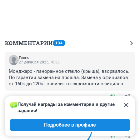
КОММЕНТАРИИ
134
Гость
27 декабря 2025, 16:38
Монджаро - панорамное стекло (крыша), взорвалось. 
По гарантии замена на прошла. Замена у официалов 
от 160к до 220к - зависит от скромности официала. 
Китайцы не считают данный случай гарантийным. 
+0
–0
Пока лечил свое авто - привезли Тугеллу - 
панорамное стекло. Запись регистратора китайцам не 
Получай награды за комментарии и другие 
Гость
указ. 

6 марта 2025, 15:15
задания!
Все случаи в Москве.
Очень интересно посмотреть, что будет с "китайцами", 
Подробнее в профиле
когда вернутся европейские и японские авто.
+0
–0