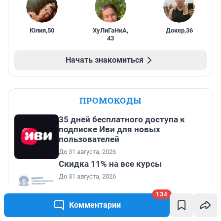
Юлия
,
50
ХуЛиГаНкА
,
Докер
,
36
43
Начать знакомиться
ПРОМОКОДЫ
35 дней бесплатного доступа к
подписке Иви для новых
пользователей
До 31 августа, 2026
Скидка 11% на все курсы
До 31 августа, 2026
134
Комментарии
Скидка 11% на все курсы
английского