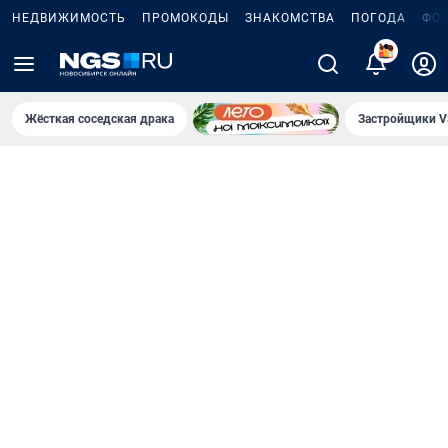
НЕДВИЖИМОСТЬ
ПРОМОКОДЫ
ЗНАКОМСТВА
ПОГОДА
ФО
5
Жёсткая соседская драка
Застройщики V