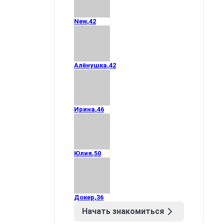
New
,
42
Алёнушка
,
42
Ирина
,
46
Юлия
,
50
Докер
,
36
Начать знакомиться