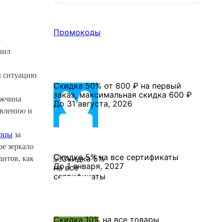
Промокоды
о
чил
л ситуацию
Скидка 50% от 800 ₽ на первый
заказ, максимальная скидка 600 ₽
ужчина
До 31 августа, 2026
овлению и
ирцы
за
ое зеркало
Скидка 5% на все сертификаты
антов, как
До 1 января, 2027
Скидка 10% на все товары