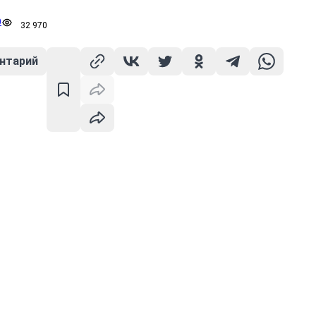
0
32 970
нтарий