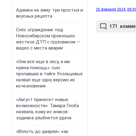
Аджика на зиму: три простых и
25 февраля 2024, 08:0
вкусных рецепта
171
комме
Снёс ограждение: под
Новосибирском произошло
жёсткое ДТП с грузовиком —
видео с места аварии
«Они всё еще в лесу, и им
нужна помощь»: сын
пропавших в тайге Усольцевых
назвал еще одну версию их
исчезновения
«Август принесет новые
возможности»: Тамара Глоба
назвала, кому из знаков
зодиака улыбнется удача
«Вплоть до диареи»: как