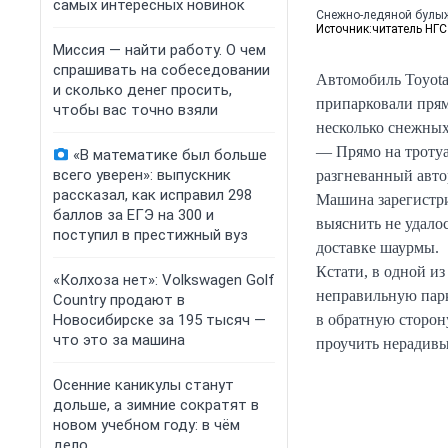
самых интересных новинок
Снежно-ледяной булыж
Источник:
читатель НГС
Миссия — найти работу. О чем
спрашивать на собеседовании
Автомобиль Toyota
и сколько денег просить,
припарковали прям
чтобы вас точно взяли
несколько снежных
— Прямо на тротуа
«В математике был больше
всего уверен»: выпускник
разгневанный авто
рассказал, как исправил 298
Машина зарегистр
баллов за ЕГЭ на 300 и
выяснить не удалос
поступил в престижный вуз
доставке шаурмы.
Кстати, в одной и
«Колхоза нет»: Volkswagen Golf
неправильную парк
Сountry продают в
Новосибирске за 195 тысяч —
в обратную сторон
что это за машина
проучить нерадивы
Осенние каникулы станут
дольше, а зимние сократят в
новом учебном году: в чём
дело