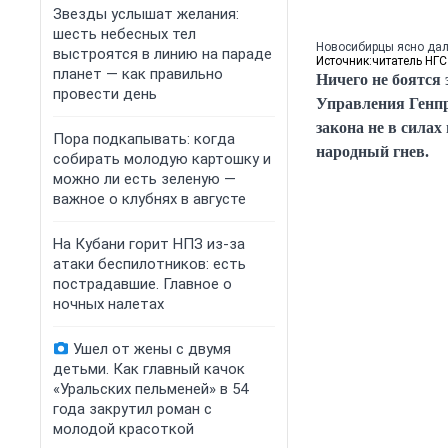
Звезды услышат желания:
шесть небесных тел
Новосибирцы ясно дали
выстроятся в линию на параде
Источник:
читатель НГС
планет — как правильно
Ничего не боятся
провести день
Управления Генпр
закона не в сила
Пора подкапывать: когда
народный гнев.
собирать молодую картошку и
можно ли есть зеленую —
важное о клубнях в августе
На Кубани горит НПЗ из-за
атаки беспилотников: есть
пострадавшие. Главное о
ночных налетах
Ушел от жены с двумя
детьми. Как главный качок
«Уральских пельменей» в 54
года закрутил роман с
молодой красоткой