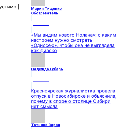
Мария Тищенко
Обозреватель
МНЕНИЕ
«Мы видим нового Нолана»: с каким
настроем нужно смотреть
«Одиссею», чтобы она не выглядела
как фиаско
Надежда Губарь
МНЕНИЕ
Красноярская журналистка провела
отпуск в Новосибирске и объяснила,
почему в споре о столице Сибири
нет смысла
Татьяна Зарва