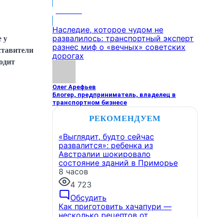
МНЕНИЕ
Наследие, которое чудом не
развалилось: транспортный эксперт
 у
разнес миф о «вечных» советских
ставители
дорогах
одит
Олег Арефьев
Блогер, предприниматель, владелец в
транспортном бизнесе
РЕКОМЕНДУЕМ
«Выглядит, будто сейчас
развалится»: ребенка из
Австралии шокировало
состояние зданий в Приморье
8 часов
4 723
Обсудить
Как приготовить хачапури —
несколько рецептов от