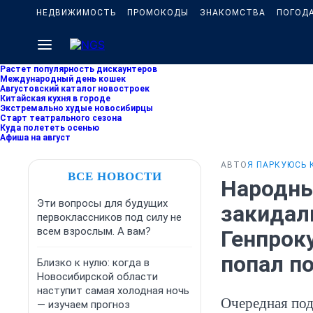
НЕДВИЖИМОСТЬ
ПРОМОКОДЫ
ЗНАКОМСТВА
ПОГОД
Растет популярность дискаунтеров
Международный день кошек
Августовский каталог новостроек
Китайская кухня в городе
Экстремально худые новосибирцы
Старт театрального сезона
Куда полететь осенью
Афиша на август
АВТО
Я ПАРКУЮСЬ 
ВСЕ НОВОСТИ
Народны
Эти вопросы для будущих
закидал
первоклассников под силу не
всем взрослым. А вам?
Генпрок
попал п
Близко к нулю: когда в
Новосибирской области
наступит самая холодная ночь
Очередная по
— изучаем прогноз