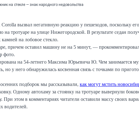
ник на стекле — знак народного недовольства
 Corolla вызвал негативную реакцию у пешеходов, поскольку ег
о на тротуаре на улице Нижегородской. В результате седан полу
 камней на лобовое стекло.
ре, причем оставил машину не на 5 минут, — прокомментирова
р фото.
ирована на 54-летнего Максима Юрьевича Ю. Чем занимается м
ь, но у него обнаружилась косвенная связь с точками по пригот
з осенних подборок мы рассказывали,
как могут мстить новосиб
овку. Одному автохаму за стоянку на тротуаре вывернули боков
у. При этом в комментариях читатели оставили массу своих вари
х водителей.