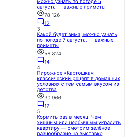
можно узнать по погоде 5
августа — важные приметы
78 126
12
3
Какой будет зима, можно узнать
по погоде 7 августа, — важные
приметы
56 824
14
4
Пирожное «Картошка»:
классический рецепт в домашних
условиях с тем самым вкусом из
детства
30 966
17
5
Кормить раз в месяц. Чем
хищным или необычным украсить
квартиру — смотрим зелёное
разнообразие на выставке