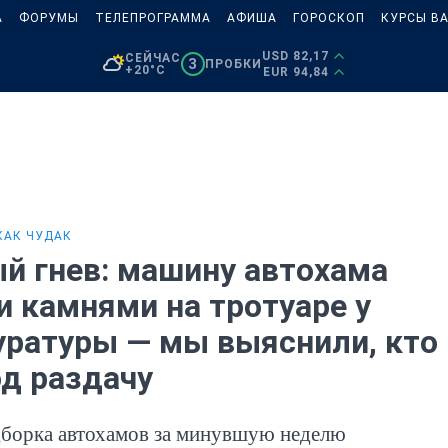
А
ФОРУМЫ
ТЕЛЕПРОГРАММА
АФИША
ГОРОСКОП
КУРСЫ В
USD 82,17
СЕЙЧАС
3
ПРОБКИ
+20°C
EUR 94,84
КАК ЧУДАК
й гнев: машину автохама
и камнями на тротуаре у
уратуры — мы выяснили, кто
од раздачу
дборка автохамов за минувшую неделю