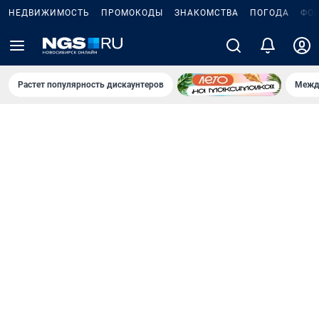
НЕДВИЖИМОСТЬ
ПРОМОКОДЫ
ЗНАКОМСТВА
ПОГОДА
ФО
Растет популярность дискаунтеров
Межд