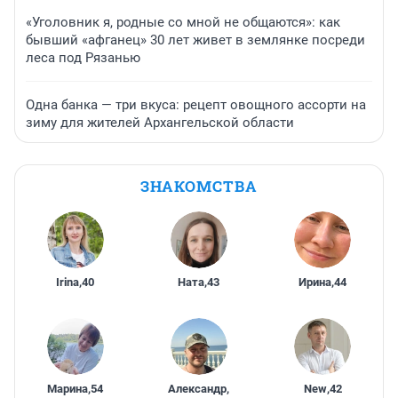
«Уголовник я, родные со мной не общаются»: как
бывший «афганец» 30 лет живет в землянке посреди
леса под Рязанью
Одна банка — три вкуса: рецепт овощного ассорти на
зиму для жителей Архангельской области
ЗНАКОМСТВА
Irina
,
40
Ната
,
43
Ирина
,
44
Марина
,
54
Александр
,
New
,
42