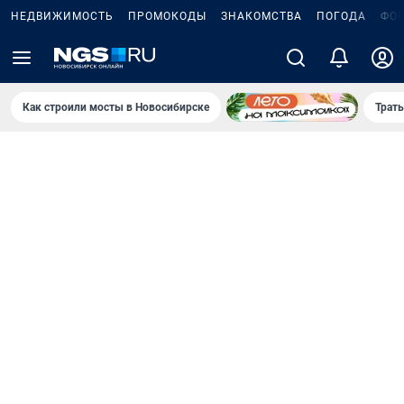
НЕДВИЖИМОСТЬ
ПРОМОКОДЫ
ЗНАКОМСТВА
ПОГОДА
ФО
Как строили мосты в Новосибирске
Траты