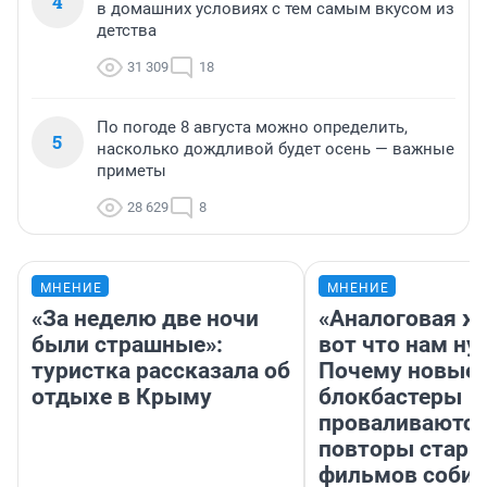
4
в домашних условиях с тем самым вкусом из
детства
31 309
18
По погоде 8 августа можно определить,
5
насколько дождливой будет осень — важные
приметы
28 629
8
МНЕНИЕ
МНЕНИЕ
«За неделю две ночи
«Аналоговая ж
были страшные»:
вот что нам ну
туристка рассказала об
Почему новые
отдыхе в Крыму
блокбастеры
проваливаются,
повторы стары
фильмов соби