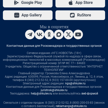
Google Play
App Store
App Gallery
RuStore
Мы в соцсетях
Контактные данные для Роскомнадзора и государственных органов
Сетевое издание «НГС.НОВОСТИ» (18+)
Зарегистрировано Федеральной службой по надзору в сфере связи,
информационных технологий и массовых коммуникаций (Роскомнадзор)
Регистрационный номер ЭЛ № ФС 77— 84683
Учредитель: Общество с ограниченной ответственностью "ИНТЕРНЕТ
ТЕХНОЛОГИИ"
Главный редактор: Громкова Елена Александровна
Адрес редакции: 630099, Россия, Новосибирск, ул. Ленина, д. 12, 6 этаж,
телефон 8 (383) 212-52-52, 8 (923) 157-00-00 (круглосуточно)
Электронный адрес редакции:
ngs@shkulev.ru
Контактные данные для Роскомнадзора и государственных органов:
juristnsk@shkulev.ru
Техподдержка:
help@shkulev.ru
или воспользуйтесь
веб-формой
Связаться с отделом продаж: 8 (383) 212-52-52, 8 (800) 200-03-83 (звонок
с сотового бесплатный),
reklamangs@shkulev.ru