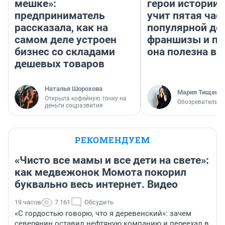
мешке»:
герои истории»
предприниматель
учит пятая час
рассказала, как на
популярной де
самом деле устроен
франшизы и п
бизнес со складами
она полезна в
дешевых товаров
Наталья Шорохова
Мария Тищенк
Открыла кофейную точку на
Обозреватель
деньги соцразвития
РЕКОМЕНДУЕМ
«Чисто все мамы и все дети на свете»:
как медвежонок Момота покорил
буквально весь интернет. Видео
19 часов
7 161
Обсудить
«С гордостью говорю, что я деревенский»: зачем
северянин оставил нефтяную компанию и переехал в