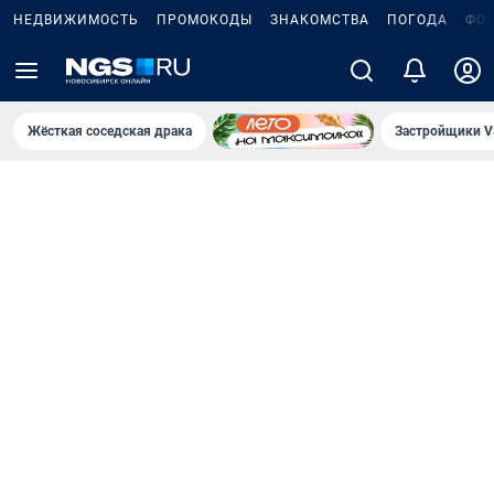
НЕДВИЖИМОСТЬ
ПРОМОКОДЫ
ЗНАКОМСТВА
ПОГОДА
ФО
Жёсткая соседская драка
Застройщики V