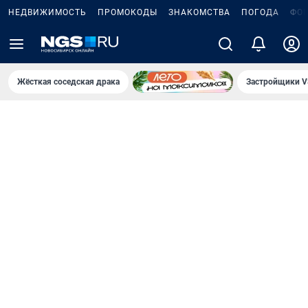
НЕДВИЖИМОСТЬ
ПРОМОКОДЫ
ЗНАКОМСТВА
ПОГОДА
ФО
Жёсткая соседская драка
Застройщики V