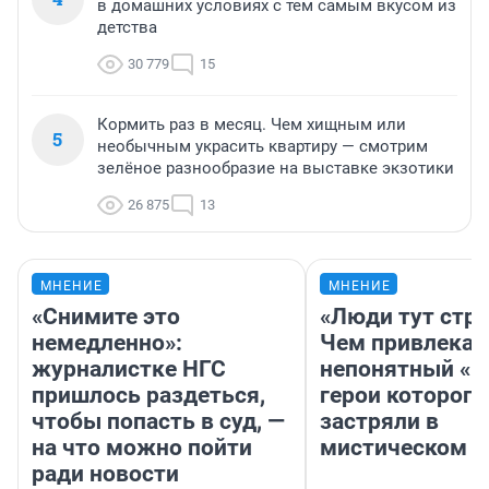
в домашних условиях с тем самым вкусом из
детства
30 779
15
Кормить раз в месяц. Чем хищным или
5
необычным украсить квартиру — смотрим
зелёное разнообразие на выставке экзотики
26 875
13
МНЕНИЕ
МНЕНИЕ
«Снимите это
«Люди тут стр
немедленно»:
Чем привлекае
журналистке НГС
непонятный «Н
пришлось раздеться,
герои которого
чтобы попасть в суд, —
застряли в
на что можно пойти
мистическом о
ради новости