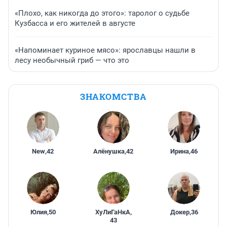
«Плохо, как никогда до этого»: таролог о судьбе
Кузбасса и его жителей в августе
«Напоминает куриное мясо»: ярославцы нашли в
лесу необычный гриб — что это
ЗНАКОМСТВА
New
,
42
Алёнушка
,
42
Ирина
,
46
Юлия
,
50
ХуЛиГаНкА
,
Докер
,
36
43