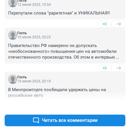
Гость
12 июля 2023, 10:34
Перепутали слова "раритетная" и УНИКАЛЬНАЯ!!
+0
–0
Гость
10 июля 2023, 20:23
Правительство РФ намерено не допускать 
«необоснованного» повышения цен на автомобили 
отечественного производства. Об этом в интервью 
«Интерфаксу» заявил глава Минпромторга РФ Денис 
+0
–0
Мантуров.

Гость
«Большое внимание уделяем сейчас и мониторингу 
10 июля 2023, 20:19
реализации ответственной ценовой политики 
В Минпромторге пообещали удержать цены на 
российскими производителями. У нас есть четкие 
российские авто
договоренности с нашими автомобилестроителями о 
недопустимости необоснованного завышения цен. 
+0
–0
Будем обращать внимание на их соблюдение», — 
сказал он.

Читать все комментарии
Также Мантуров отметил, что его ведомство будет 