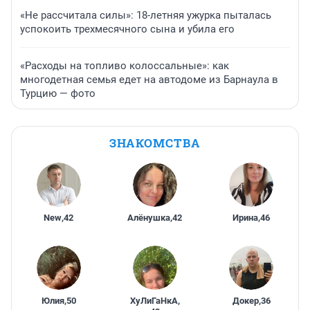
«Не рассчитала силы»: 18-летняя ужурка пыталась
успокоить трехмесячного сына и убила его
«Расходы на топливо колоссальные»: как
многодетная семья едет на автодоме из Барнаула в
Турцию — фото
ЗНАКОМСТВА
New
,
42
Алёнушка
,
42
Ирина
,
46
Юлия
,
50
ХуЛиГаНкА
,
Докер
,
36