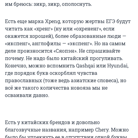
им бреюсь: зикр, зикр, ополоснуть.
Есть еще марка Xpeng, которую жертвы ЕГЭ будут
читать как «хренг» (ну или «охрененг», если
окажется хорошей), более образованные люди —
«икспенг», англофилы — «экспенг». Но на самом
деле произносится «Сяопэн». Не спрашивайте
почему. Не надо было китайский прогуливать.
Конечно, можно вспомнить Qashqai или Hyundai,
где порядок букв оскорблял чувства
православных (тоже ведь азиатские словеса), но
всё же такого количества новояза мы не
осваивали давно.
Есть у китайских брендов и довольно
благозвучные названия, например Chery. Можно
было бы упрекнуть ее в отсутствии одной буквы,