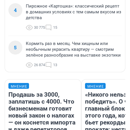
Пирожное «Картошка»: классический рецепт
4
в домашних условиях с тем самым вкусом из
детства
30 775
15
Кормить раз в месяц. Чем хищным или
5
необычным украсить квартиру — смотрим
зелёное разнообразие на выставке экзотики
26 874
13
МНЕНИЕ
МНЕНИЕ
Продашь за 3000,
«Никого нельз
заплатишь с 4000. Что
победить». О ч
бизнесменам готовит
главный блокб
новый закон о налогах
этого года, ко
— он коснется импорта
бьет рекорды 
и даже репетиторов
прокате: честн