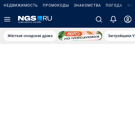
НЕДВИЖИМОСТЬ
ПРОМОКОДЫ
ЗНАКОМСТВА
ПОГОДА
ФО
Жёсткая соседская драка
Застройщики V