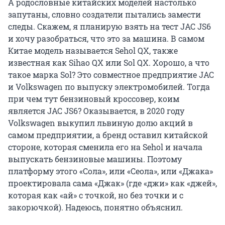
А родословные китайских моделей настолько
запутаны, словно создатели пытались замести
следы. Скажем, я планирую взять на тест JAC JS6
и хочу разобраться, что это за машина. В самом
Китае модель называется Sehol QX, также
известная как Sihao QX или Sol QX. Хорошо, а что
такое марка Sol? Это совместное предприятие JAC
и Volkswagen по выпуску электромобилей. Тогда
при чем тут бензиновый кроссовер, коим
является JAC JS6? Оказывается, в 2020 году
Volkswagen выкупил львиную долю акций в
самом предприятии, а бренд оставил китайской
стороне, которая сменила его на Sehol и начала
выпускать бензиновые машины. Поэтому
платформу этого «Сола», или «Сеола», или «Джака»
проектировала сама «Джак» (где «джи» как «джей»,
которая как «ай» с точкой, но без точки и с
закорючкой). Надеюсь, понятно объяснил.