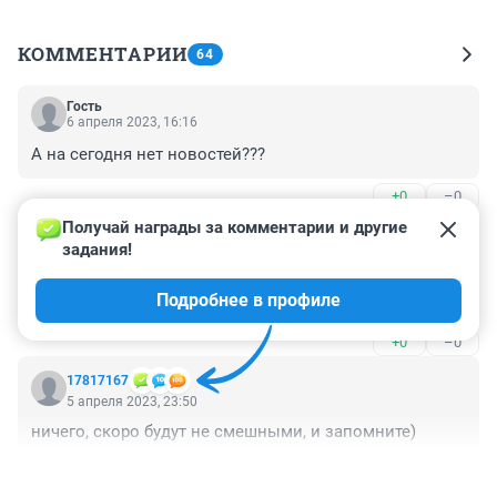
КОММЕНТАРИИ
64
Гость
6 апреля 2023, 16:16
А на сегодня нет новостей???
+0
–0
Получай награды за комментарии и другие 
Гость
6 апреля 2023, 08:36
задания!
«Автотор» получает сертификат на «китайский 
Подробнее в профиле
Рэнглер»
+0
–0
17817167
5 апреля 2023, 23:50
ничего, скоро будут не смешными, и запомните)
+0
–0