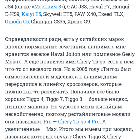
JS4 (он же «
Москвич 3
»), GAC JS8, Haval F7, Hongqi
E-HS9,
Kaiyi E5
, Skywell ET5, FAW X40, Exeed TLX,
Omoda C5
, Changan CS35, Xpeng G9.
Справедливости ради, есть у китайских марок
вполне нормальные сочетания, например, мне
нравится веселое Haval Jolion или помпезное Geely
Mojaro. А еще нравится имя Chery Tiggo: есть в нем
что-то от веселого пса. Но в 2005 году «Тигго» был
самостоятельной моделью, а к нашим дням
переродился в линейку кроссоверов, которые
нужно как-то различать. Поначалу всё было
хорошо: Tiggo 4, Tiggo 7, Tiggo 8 — больше индекс,
пышнее машина. Но чувство меры китайцам
несвойственно, поэтому рестайлинговые модели
они называют Pro —
Chery Tiggo 4 Pro
. А
увеличенные — Max. Итого мы имеем три модели,
названия которых звучат Chery Tiggo 8, Chery