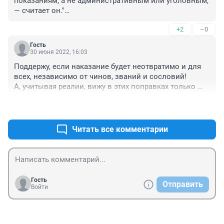
показаниям, а не административным или уголовным, 
— считает он."

 Простите, но если он ездит и так без прав, то какая 
+2
–0
разница, по медицинским показаниям его лишат или 
по уголовным?..
Гость
30 июня 2022, 16:03
Поддержу, если наказание будет неотвратимо и для 
всех, независимо от чинов, званий и сословий!

А, учитывая реалии, вижу в этих поправках только 
ещё более ёмкую такую определенную 
+0
–1
составляющую..
Читать все комментарии
Гость
Отправить
Войти