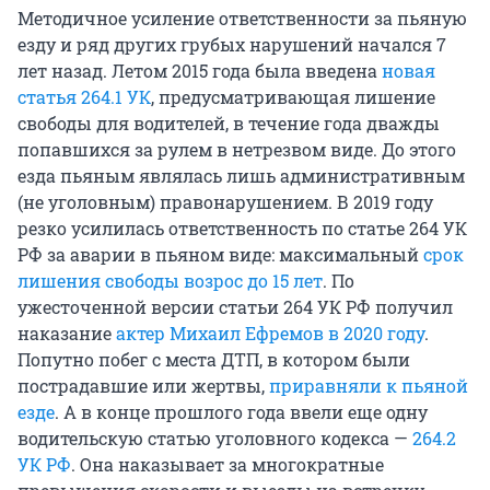
Методичное усиление ответственности за пьяную
езду и ряд других грубых нарушений начался 7
лет назад. Летом 2015 года была введена
новая
статья 264.1 УК
, предусматривающая лишение
свободы для водителей, в течение года дважды
попавшихся за рулем в нетрезвом виде. До этого
езда пьяным являлась лишь административным
(не уголовным) правонарушением. В 2019 году
резко усилилась ответственность по статье 264 УК
РФ за аварии в пьяном виде: максимальный
срок
лишения свободы возрос до 15 лет
. По
ужесточенной версии статьи 264 УК РФ получил
наказание
актер Михаил Ефремов в 2020 году
.
Попутно побег с места ДТП, в котором были
пострадавшие или жертвы,
приравняли к пьяной
езде
. А в конце прошлого года ввели еще одну
водительскую статью уголовного кодекса —
264.2
УК РФ
. Она наказывает за многократные