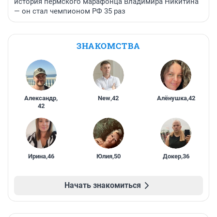
история пермского марафонца Владимира Никитина
— он стал чемпионом РФ 35 раз
ЗНАКОМСТВА
Александр
,
New
,
42
Алёнушка
,
42
42
Ирина
,
46
Юлия
,
50
Докер
,
36
Начать знакомиться