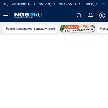
НЕДВИЖИМОСТЬ
ПРОМОКОДЫ
ЗНАКОМСТВА
ПОГОДА
ФО
Растет популярность дискаунтеров
Межд