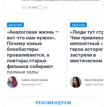
26 988
13
МНЕНИЕ
МНЕНИЕ
«Аналоговая жизнь —
«Люди тут стр
вот что нам нужно».
Чем привлекае
Почему новые
непонятный «Н
блокбастеры
герои которого
проваливаются, а
застряли в
повторы старых
мистическом о
фильмов собирают
полные залы
Алёна Золотухина
Лиза Пичугина
Журналист НГС
Редактор NGS.R
РЕКОМЕНДУЕМ