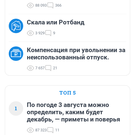
88 093
366
Скала или Ротбанд
3 929
9
Компенсация при увольнении за
неиспользованный отпуск.
7 657
21
ТОП 5
По погоде 3 августа можно
1
определить, каким будет
декабрь, — приметы и поверья
87 323
11