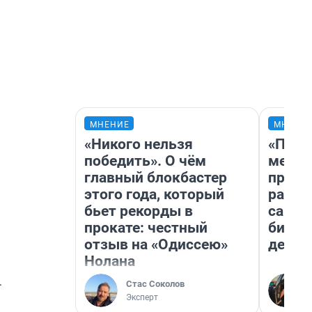
МНЕНИЕ
МНЕНИ
«Никого нельзя
«Поку
победить». О чём
мешке
главный блокбастер
предп
этого года, который
расска
бьет рекорды в
самом
прокате: честный
бизне
отзыв на «Одиссею»
дешев
Нолана
.
Стас Соколов
Эксперт