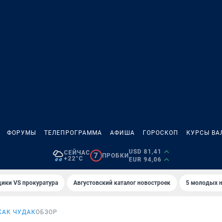
ФОРУМЫ
ТЕЛЕПРОГРАММА
АФИША
ГОРОСКОП
КУРСЫ ВА
USD 81,41
СЕЙЧАС
7
ПРОБКИ
+22°C
EUR 94,06
ики VS прокуратура
Августовский каталог новостроек
5 молодых н
КАК ЧУДАК
ОБЗОР