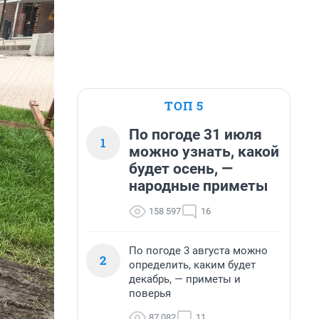
ТОП 5
По погоде 31 июля
1
можно узнать, какой
будет осень, —
народные приметы
158 597
16
По погоде 3 августа можно
2
определить, каким будет
декабрь, — приметы и
поверья
87 082
11