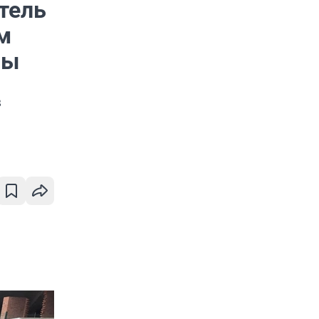
тель
м
цы
в