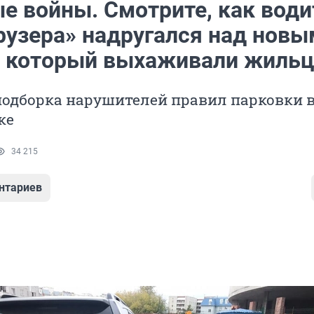
е войны. Смотрите, как води
рузера» надругался над новы
, который выхаживали жиль
подборка нарушителей правил парковки 
ке
34 215
нтариев