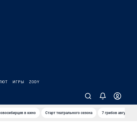
ЛЮТ
ИГРЫ
ZODY
овосибирцев в кино
Старт театрального сезона
7 грибов августа