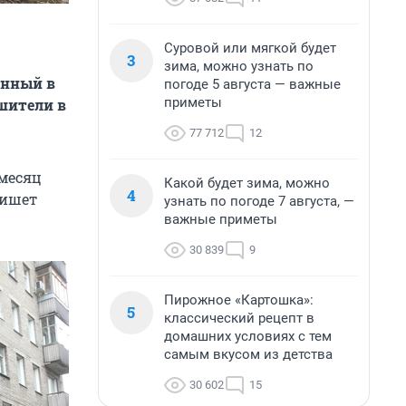
Суровой или мягкой будет
3
зима, можно узнать по
анный в
погоде 5 августа — важные
приметы
шители в
77 712
12
 месяц
Какой будет зима, можно
4
пишет
узнать по погоде 7 августа, —
важные приметы
30 839
9
Пирожное «Картошка»:
5
классический рецепт в
домашних условиях с тем
самым вкусом из детства
30 602
15