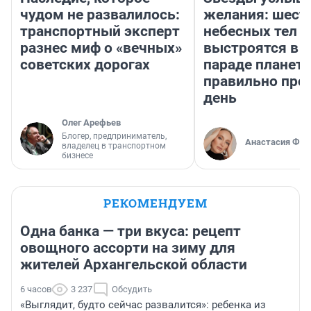
чудом не развалилось:
желания: шест
транспортный эксперт
небесных тел
разнес миф о «вечных»
выстроятся в 
советских дорогах
параде планет 
правильно про
день
Олег Арефьев
Блогер, предприниматель,
Анастасия Фил
владелец в транспортном
бизнесе
РЕКОМЕНДУЕМ
Одна банка — три вкуса: рецепт
овощного ассорти на зиму для
жителей Архангельской области
6 часов
3 237
Обсудить
«Выглядит, будто сейчас развалится»: ребенка из