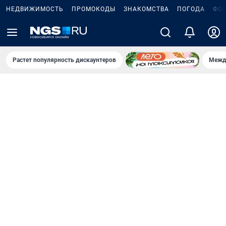
НЕДВИЖИМОСТЬ
ПРОМОКОДЫ
ЗНАКОМСТВА
ПОГОДА
ФО
Растет популярность дискаунтеров
Межд