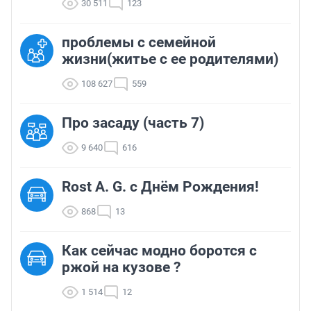
30 511
123
проблемы с семейной
жизни(житье с ее родителями)
108 627
559
Про засаду (часть 7)
9 640
616
Rost A. G. с Днём Рождения!
868
13
Как сейчас модно боротся с
ржой на кузове ?
1 514
12