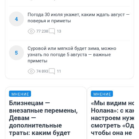
Погода 30 июля укажет, каким ждать август —
4
поверья и приметы
77 238
13
Суровой или мягкой будет зима, можно
5
узнать по погоде 5 августа — важные
приметы
74 893
11
МНЕНИЕ
МНЕНИЕ
Близнецам —
«Мы видим нов
внезапные перемены,
Нолана»: с как
Девам —
настроем нужн
дополнительные
смотреть «Оди
траты: каким будет
чтобы она не