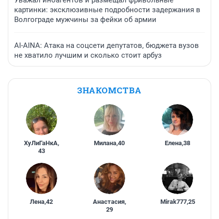
Уважал иноагентов и размещал фривольные
картинки: эксклюзивные подробности задержания в
Волгограде мужчины за фейки об армии
AI-AINA: Атака на соцсети депутатов, бюджета вузов
не хватило лучшим и сколько стоит арбуз
ЗНАКОМСТВА
ХуЛиГаНкА
,
Милана
,
40
Елена
,
38
43
Лена
,
42
Анастасия
,
Mirak777
,
25
29