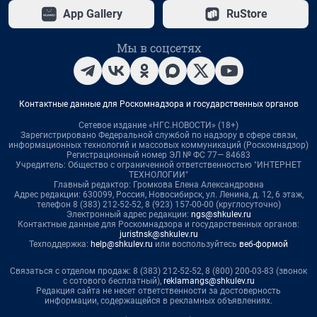
App Gallery
RuStore
Мы в соцсетях
Контактные данные для Роскомнадзора и государственных органов
Сетевое издание «НГС.НОВОСТИ» (18+)
Зарегистрировано Федеральной службой по надзору в сфере связи,
информационных технологий и массовых коммуникаций (Роскомнадзор)
Регистрационный номер ЭЛ № ФС 77— 84683
Учредитель: Общество с ограниченной ответственностью "ИНТЕРНЕТ
ТЕХНОЛОГИИ"
Главный редактор: Громкова Елена Александровна
Адрес редакции: 630099, Россия, Новосибирск, ул. Ленина, д. 12, 6 этаж,
телефон 8 (383) 212-52-52, 8 (923) 157-00-00 (круглосуточно)
Электронный адрес редакции:
ngs@shkulev.ru
Контактные данные для Роскомнадзора и государственных органов:
juristnsk@shkulev.ru
Техподдержка:
help@shkulev.ru
или воспользуйтесь
веб-формой
Связаться с отделом продаж: 8 (383) 212-52-52, 8 (800) 200-03-83 (звонок
с сотового бесплатный),
reklamangs@shkulev.ru
Редакция сайта не несет ответственности за достоверность
информации, содержащейся в рекламных объявлениях.