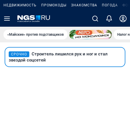
НЕДВИЖИМОСТЬ
ПРОМОКОДЫ
ЗНАКОМСТВА
ПОГОДА
ФО
«Майские» против подставщиков
Налог 
Строитель лишился рук и ног и стал
СРОЧНО
звездой соцсетей