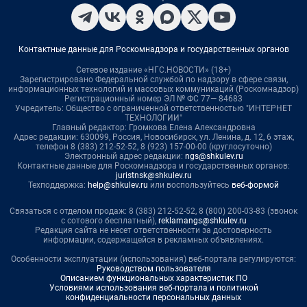
Контактные данные для Роскомнадзора и государственных органов
Сетевое издание «НГС.НОВОСТИ» (18+)
Зарегистрировано Федеральной службой по надзору в сфере связи,
информационных технологий и массовых коммуникаций (Роскомнадзор)
Регистрационный номер ЭЛ № ФС 77— 84683
Учредитель: Общество с ограниченной ответственностью "ИНТЕРНЕТ
ТЕХНОЛОГИИ"
Главный редактор: Громкова Елена Александровна
Адрес редакции: 630099, Россия, Новосибирск, ул. Ленина, д. 12, 6 этаж,
телефон 8 (383) 212-52-52, 8 (923) 157-00-00 (круглосуточно)
Электронный адрес редакции:
ngs@shkulev.ru
Контактные данные для Роскомнадзора и государственных органов:
juristnsk@shkulev.ru
Техподдержка:
help@shkulev.ru
или воспользуйтесь
веб-формой
Связаться с отделом продаж: 8 (383) 212-52-52, 8 (800) 200-03-83 (звонок
с сотового бесплатный),
reklamangs@shkulev.ru
Редакция сайта не несет ответственности за достоверность
информации, содержащейся в рекламных объявлениях.
Особенности эксплуатации (использования) веб-портала регулируются:
Руководством пользователя
Описанием функциональных характеристик ПО
Условиями использования веб-портала и политикой
конфиденциальности персональных данных