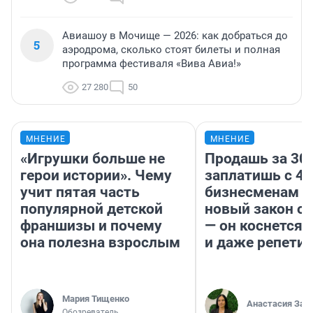
Авиашоу в Мочище — 2026: как добраться до
5
аэродрома, сколько стоят билеты и полная
программа фестиваля «Вива Авиа!»
27 280
50
МНЕНИЕ
МНЕНИЕ
«Игрушки больше не
Продашь за 300
герои истории». Чему
заплатишь с 40
учит пятая часть
бизнесменам г
популярной детской
новый закон о 
франшизы и почему
— он коснется 
она полезна взрослым
и даже репети
Мария Тищенко
Анастасия Зав
Обозреватель