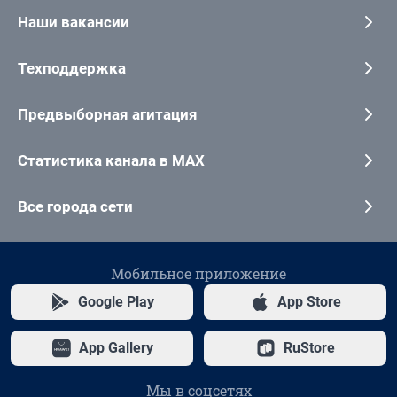
Наши вакансии
Техподдержка
Предвыборная агитация
Статистика канала в MAX
Все города сети
Мобильное приложение
Google Play
App Store
App Gallery
RuStore
Мы в соцсетях