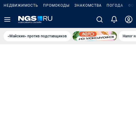
НЕДВИЖИМОСТЬ
ПРОМОКОДЫ
ЗНАКОМСТВА
ПОГОДА
ФО
«Майские» против подставщиков
Налог 