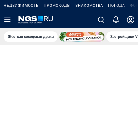
НЕДВИЖИМОСТЬ
ПРОМОКОДЫ
ЗНАКОМСТВА
ПОГОДА
ФО
Жёсткая соседская драка
Застройщики V