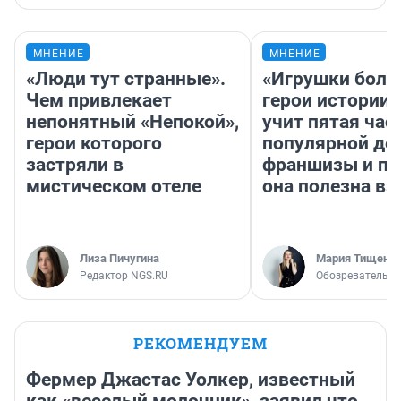
МНЕНИЕ
МНЕНИЕ
«Люди тут странные».
«Игрушки боль
Чем привлекает
герои истории»
непонятный «Непокой»,
учит пятая час
герои которого
популярной де
застряли в
франшизы и п
мистическом отеле
она полезна в
Лиза Пичугина
Мария Тищенк
Редактор NGS.RU
Обозреватель
РЕКОМЕНДУЕМ
Фермер Джастас Уолкер, известный