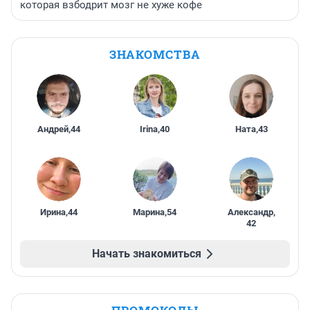
которая взбодрит мозг не хуже кофе
ЗНАКОМСТВА
Андрей
,
44
Irina
,
40
Ната
,
43
Ирина
,
44
Марина
,
54
Александр
,
42
Начать знакомиться