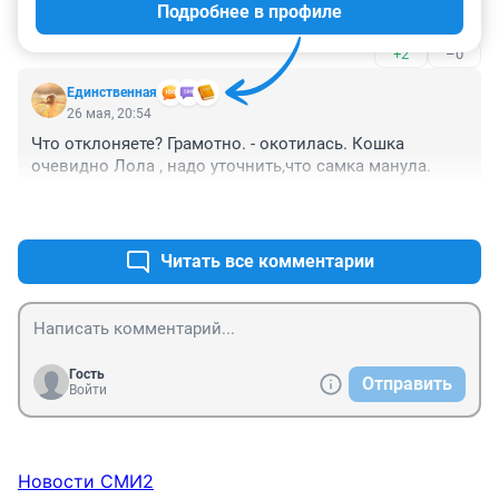
Подробнее в профиле
ещё жив?
+2
–0
Единственная
26 мая, 20:54
Что отклоняете? Грамотно. - окотилась. Кошка 
очевидно Лола , надо уточнить,что самка манула.
+1
–0
Читать все комментарии
Гость
Отправить
Войти
Новости СМИ2