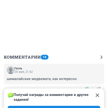
КОММЕНТАРИИ
18
Гость
26 мая, 21:42
шималайские медвежата, как интересно
+0
–0
Получай награды за комментарии и другие 
Гость
26 мая, 21:36
задания!
Интересно, народный талисман Новосибирска Бату 