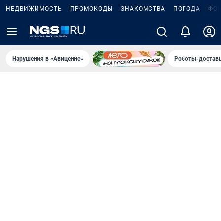
НЕДВИЖИМОСТЬ
ПРОМОКОДЫ
ЗНАКОМСТВА
ПОГОДА
ФО
Нарушения в «Авиценне»
Роботы-доставщ