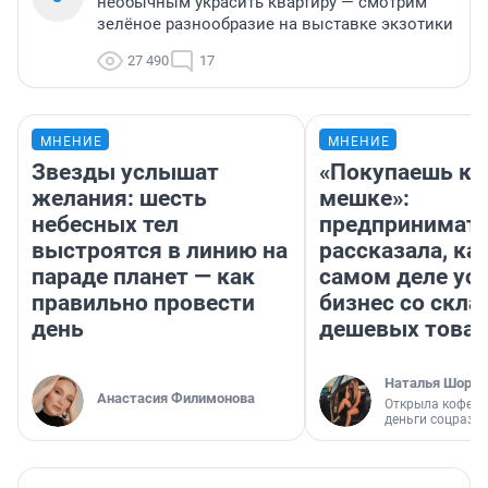
необычным украсить квартиру — смотрим
зелёное разнообразие на выставке экзотики
27 490
17
МНЕНИЕ
МНЕНИЕ
Звезды услышат
«Покупаешь ко
желания: шесть
мешке»:
небесных тел
предпринимат
выстроятся в линию на
рассказала, как
параде планет — как
самом деле ус
правильно провести
бизнес со скл
день
дешевых това
Наталья Шорох
Анастасия Филимонова
Открыла кофейн
деньги соцразв