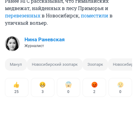
Ранее НГС рассказывал, что гималайских
медвежат, найденных в лесу Приморья и
перевезенных
в Новосибирск,
поместили
в
уличный вольер.
Нина Раневская
Журналист
Манул
Новосибирский зоопарк
Зоопарк
Новосибирс
25
3
0
2
0