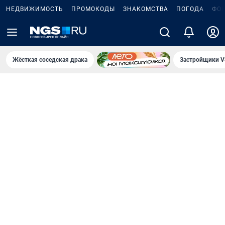
НЕДВИЖИМОСТЬ
ПРОМОКОДЫ
ЗНАКОМСТВА
ПОГОДА
ФО
Жёсткая соседская драка
Застройщики V