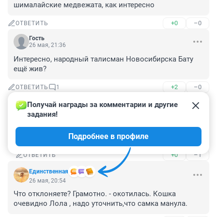
шималайские медвежата, как интересно
+0
–0
ОТВЕТИТЬ
Гость
26 мая, 21:36
Интересно, народный талисман Новосибирска Бату 
ещё жив?
+2
–0
ОТВЕТИТЬ
1
Получай награды за комментарии и другие 
Гость
27 мая, 05:49
задания!
Как пива выпьет жену лупит за то что бананы 
Подробнее в профиле
тырит и смотрит 60 минут.
+0
–1
ОТВЕТИТЬ
Единственная
26 мая, 20:54
Что отклоняете? Грамотно. - окотилась. Кошка 
очевидно Лола , надо уточнить,что самка манула.