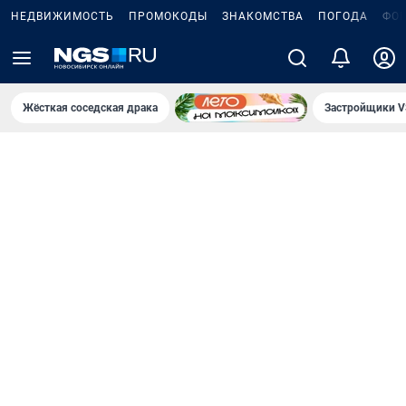
НЕДВИЖИМОСТЬ
ПРОМОКОДЫ
ЗНАКОМСТВА
ПОГОДА
ФО
Жёсткая соседская драка
Застройщики V