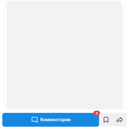
Подписаться на новости
Сообщить новость
Рубрики
Реклама на сайте
Прайс-лист
О компании
Наши награды
Наши вакансии
9
Комментарии
Техподдержка