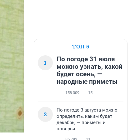
ТОП 5
По погоде 31 июля
1
можно узнать, какой
будет осень, —
народные приметы
158 309
15
По погоде 3 августа можно
2
определить, каким будет
декабрь, — приметы и
поверья
86 783
11