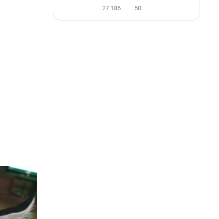
27 186
50