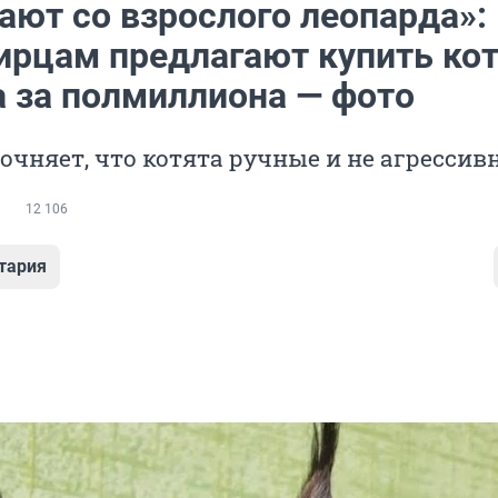
ают со взрослого леопарда»:
ирцам предлагают купить ко
а за полмиллиона — фото
очняет, что котята ручные и не агрессив
12 106
тария