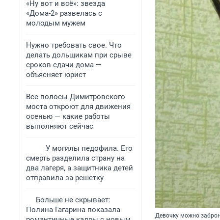
«Ну вот и всё»: звезда
«Дома-2» развелась с
молодым мужем
Нужно требовать свое. Что
делать дольщикам при срыве
сроков сдачи дома —
объясняет юрист
Все полосы Димитровского
моста откроют для движения
осенью — какие работы
выполняют сейчас
У могилы педофила. Его
смерть разделила страну на
два лагеря, а защитника детей
отправила за решетку
Больше не скрывает:
Полина Гагарина показала
Девочку можно забро
романтичные кадры с новым