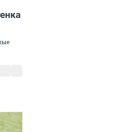
тенка
ные