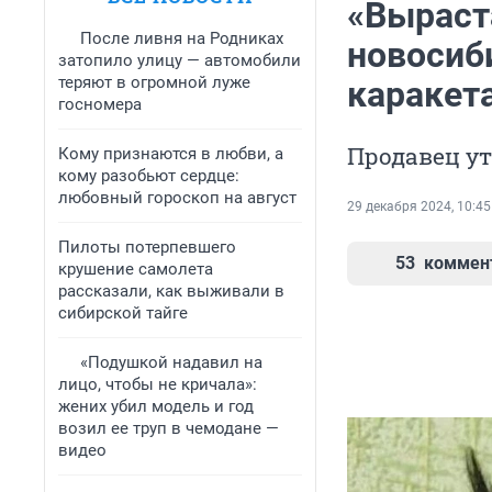
«Выраст
После ливня на Родниках
новосиб
затопило улицу — автомобили
теряют в огромной луже
каракет
госномера
Продавец ут
Кому признаются в любви, а
кому разобьют сердце:
любовный гороскоп на август
29 декабря 2024, 10:45
Пилоты потерпевшего
53
коммен
крушение самолета
рассказали, как выживали в
сибирской тайге
«Подушкой надавил на
лицо, чтобы не кричала»:
жених убил модель и год
возил ее труп в чемодане —
видео