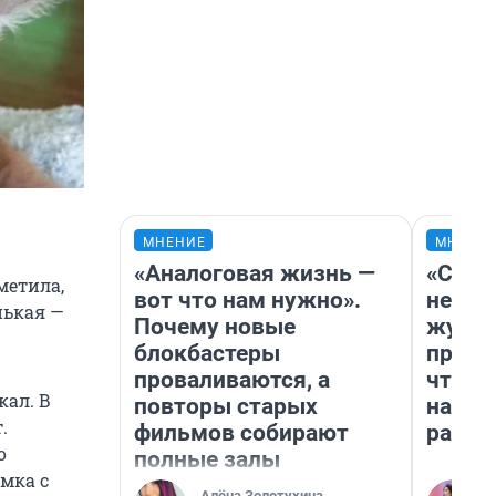
МНЕНИЕ
МНЕНИ
«Аналоговая жизнь —
«Сним
метила,
вот что нам нужно».
немед
нькая —
Почему новые
журна
блокбастеры
пришл
проваливаются, а
чтобы
кал. В
повторы старых
на чт
.
фильмов собирают
ради 
о
полные залы
амка с
Алёна Золотухина