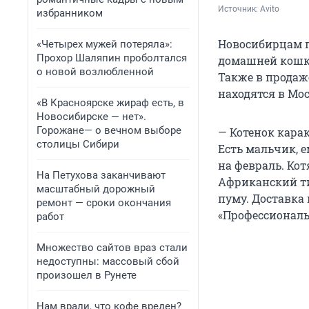
Источник: 
Avito
избранником
Новосибирцам п
«Четырех мужей потеряла»:
Прохор Шаляпин проболтался
домашней кошкой
о новой возлюбленной
Также в продаж
находятся в Мос
«В Красноярске жираф есть, в
Новосибирске — нет».
Горожане— о вечном выборе
— Котенок карак
столицы Сибири
Есть мальчик, 
на февраль. Ко
На Петухова заканчивают
Африканский ти
масштабный дорожный
пуму. Доставка 
ремонт — сроки окончания
«Профессиональ
работ
Множество сайтов враз стали
недоступны: массовый сбой
произошел в Рунете
Нам врали, что кофе вреден?