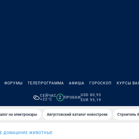
ФОРУМЫ
ТЕЛЕПРОГРАММА
АФИША
ГОРОСКОП
КУРСЫ ВА
USD 80,93
СЕЙЧАС
2
ПРОБКИ
+22°C
EUR 93,19
алог на электрокары
Августовский каталог новостроек
Строитель б
Е ДОМАШНИЕ ЖИВОТНЫЕ