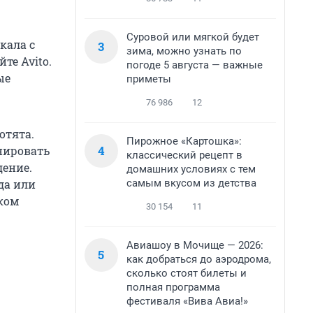
Суровой или мягкой будет
кала с
3
зима, можно узнать по
те Avito.
погоде 5 августа — важные
ые
приметы
76 986
12
отята.
Пирожное «Картошка»:
4
нировать
классический рецепт в
дение.
домашних условиях с тем
самым вкусом из детства
да или
иком
30 154
11
Авиашоу в Мочище — 2026:
5
как добраться до аэродрома,
сколько стоят билеты и
полная программа
фестиваля «Вива Авиа!»