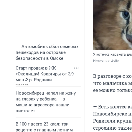
Автомобиль сбил семерых
пешеходов на островке
У котенка каракета дл
безопасности в Омске
Источник: 
Avito
Старт продаж в ЖК
«Околица»! Квартиры от 3,9
В разговоре с 
млн ₽ р. Родники
что мальчика м
ее можно тольк
Новосибирец напал на жену
на глазах у ребенка — в
машине агрессора нашли
— Есть желтее 
пистолет
Новосибирске н
Родители крупны
В 100 г всего 23 ккал: три
строению такие 
рецепта с главным летним