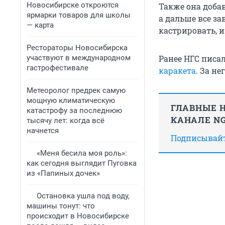
Новосибирске откроются
Также она доба
ярмарки товаров для школы
а дальше все з
— карта
кастрировать, 
Рестораторы Новосибирска
участвуют в международном
Ранее НГС писал
гастрофестивале
каракета
. За не
Метеоролог предрек самую
мощную климатическую
ГЛАВНЫЕ Н
катастрофу за последнюю
КАНАЛЕ NG
тысячу лет: когда всё
начнется
Подписывайте
«Меня бесила моя роль»:
как сегодня выглядит Пуговка
из «Папиных дочек»
Остановка ушла под воду,
машины тонут: что
происходит в Новосибирске