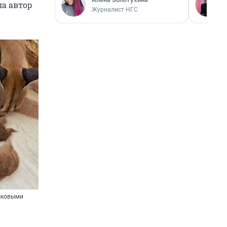
ла автор
Журналист НГС
сковыми