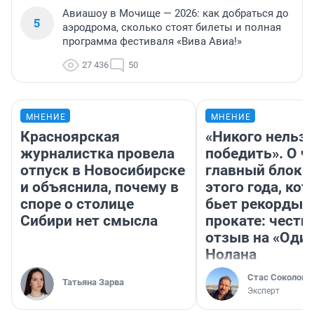
Авиашоу в Мочище — 2026: как добраться до
5
аэродрома, сколько стоят билеты и полная
программа фестиваля «Вива Авиа!»
27 436
50
МНЕНИЕ
МНЕНИЕ
Красноярская
«Никого нельз
журналистка провела
победить». О ч
отпуск в Новосибирске
главный блокб
и объяснила, почему в
этого года, ко
споре о столице
бьет рекорды 
Сибири нет смысла
прокате: честн
отзыв на «Оди
Нолана
Стас Соколов
Татьяна Зарва
Эксперт