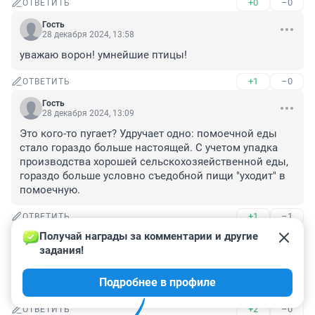
+0
–0
ОТВЕТИТЬ
Гость
28 декабря 2024, 13:58
уважаю ворон! умнейшие птицы!
+1
–0
ОТВЕТИТЬ
Гость
28 декабря 2024, 13:09
Это кого-то пугает? Удручает одно: помоечной еды 
стало гораздо больше настоящей. С учетом упадка 
производства хорошей сельскохозяейственной еды, 
гораздо больше условно съедобной пищи "уходит" в 
помоечную.
+1
–1
ОТВЕТИТЬ
Получай награды за комментарии и другие 
Гость
28 декабря 2024, 12:59
задания!
Красноярских и кемеровских ворон-понаехов не 
Подробнее в профиле
пускать! Новосибирск не резиновый!
+2
–0
ОТВЕТИТЬ