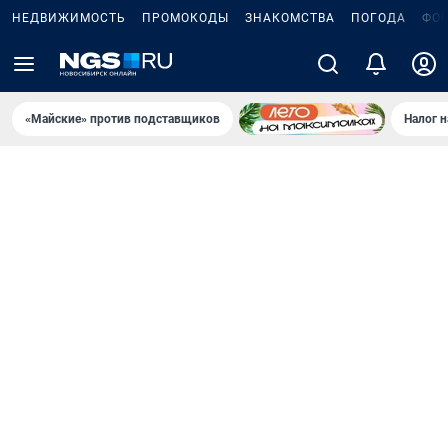
НЕДВИЖИМОСТЬ
ПРОМОКОДЫ
ЗНАКОМСТВА
ПОГОДА
ФО
«Майские» против подставщиков
Налог 