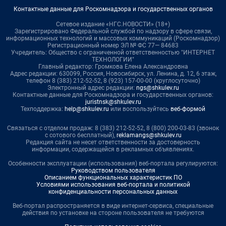
Контактные данные для Роскомнадзора и государственных органов
Сетевое издание «НГС.НОВОСТИ» (18+)
Зарегистрировано Федеральной службой по надзору в сфере связи,
информационных технологий и массовых коммуникаций (Роскомнадзор)
Регистрационный номер ЭЛ № ФС 77— 84683
Учредитель: Общество с ограниченной ответственностью "ИНТЕРНЕТ
ТЕХНОЛОГИИ"
Главный редактор: Громкова Елена Александровна
Адрес редакции: 630099, Россия, Новосибирск, ул. Ленина, д. 12, 6 этаж,
телефон 8 (383) 212-52-52, 8 (923) 157-00-00 (круглосуточно)
Электронный адрес редакции:
ngs@shkulev.ru
Контактные данные для Роскомнадзора и государственных органов:
juristnsk@shkulev.ru
Техподдержка:
help@shkulev.ru
или воспользуйтесь
веб-формой
Связаться с отделом продаж: 8 (383) 212-52-52, 8 (800) 200-03-83 (звонок
с сотового бесплатный),
reklamangs@shkulev.ru
Редакция сайта не несет ответственности за достоверность
информации, содержащейся в рекламных объявлениях.
Особенности эксплуатации (использования) веб-портала регулируются:
Руководством пользователя
Описанием функциональных характеристик ПО
Условиями использования веб-портала и политикой
конфиденциальности персональных данных
Веб-портал распространяется в виде интернет-сервиса, специальные
действия по установке на стороне пользователя не требуются