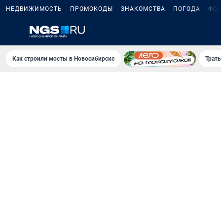
НЕДВИЖИМОСТЬ
ПРОМОКОДЫ
ЗНАКОМСТВА
ПОГОДА
ФО
Как строили мосты в Новосибирске
Траты