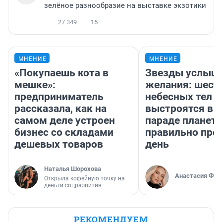
зелёное разнообразие на выставке экзотики
27 349
15
МНЕНИЕ
МНЕНИЕ
«Покупаешь кота в
Звезды услыш
мешке»:
желания: шест
предприниматель
небесных тел
рассказала, как на
выстроятся в 
самом деле устроен
параде планет 
бизнес со складами
правильно про
дешевых товаров
день
Наталья Шорохова
Анастасия Фил
Открыла кофейную точку на
деньги соцразвития
РЕКОМЕНДУЕМ