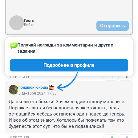
Гость
Войти
Отправить
Получай награды за комментарии и другие 
Гость
6 декабря 2024, 20:48
задания!
Лебеди никогда не бросают друг друга, не то что 
Подробнее в профиле
люди! Из этого следует вывод.....
+1
–0
ОТВЕТИТЬ
пожилой юноша
6 декабря 2024, 17:33
Да съели его бомжи! Зачем людям голову морочите. 
Поражает лютая бесчеловечная жестокость, ведь 
оставшийся лебедь останется один навсегда теперь. 
И все об этом знают. Хотелось бы пожелать тем кто 
будет есть этот суп, что бы не подавились!!
+8
–0