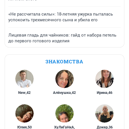
«Не рассчитала силы»: 18-летняя ужурка пыталась
успокоить трехмесячного сына и убила его
Лицевая гладь для чайников: гайд от набора петель
до первого готового изделия
ЗНАКОМСТВА
New
,
42
Алёнушка
,
42
Ирина
,
46
Юлия
,
50
ХуЛиГаНкА
,
Докер
,
36