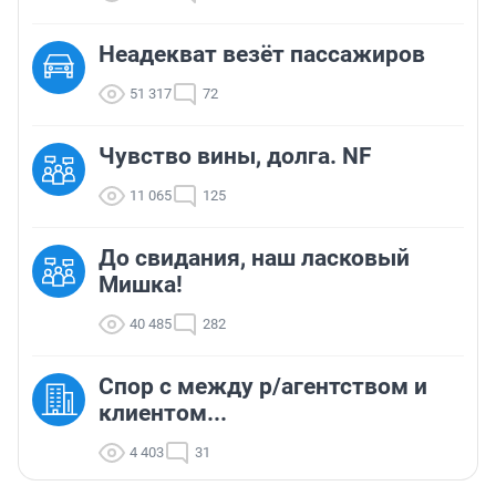
Неадекват везёт пассажиров
51 317
72
Чувство вины, долга. NF
11 065
125
До свидания, наш ласковый
Мишка!
40 485
282
Спор с между р/агентством и
клиентом...
4 403
31