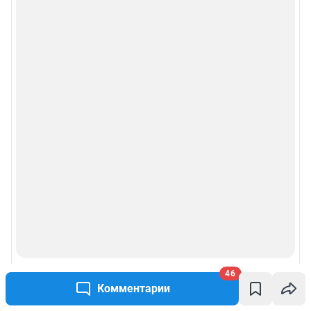
Рубрики
Реклама на сайте
Прайс-лист
О компании
Наши награды
Наши вакансии
Техподдержка
46
Предвыборная агитация
Комментарии