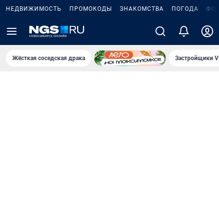
НЕДВИЖИМОСТЬ
ПРОМОКОДЫ
ЗНАКОМСТВА
ПОГОДА
ФО
Жёсткая соседская драка
Застройщики V