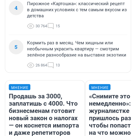
Пирожное «Картошка»: классический рецепт
4
в домашних условиях с тем самым вкусом из
детства
30 764
15
Кормить раз в месяц. Чем хищным или
5
необычным украсить квартиру — смотрим
зелёное разнообразие на выставке экзотики
26 864
13
МНЕНИЕ
МНЕНИЕ
Продашь за 3000,
«Снимите это
заплатишь с 4000. Что
немедленно»:
бизнесменам готовит
журналистке Н
новый закон о налогах
пришлось разд
— он коснется импорта
чтобы попасть 
и даже репетиторов
на что можно 