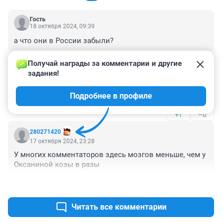
Гость
18 октября 2024, 09:39
а что они в России забыли?
+0
–0
Получай награды за комментарии и другие 
задания!
Гость
18 октября 2024, 08:08
Подробнее в профиле
Златоухина! Ты где эту чушь выковыриваешь?
+1
–0
280271420
17 октября 2024, 23:28
У многих комментаторов здесь мозгов меньше, чем у 
Оксаниной козы в разы
+0
–0
Читать все комментарии