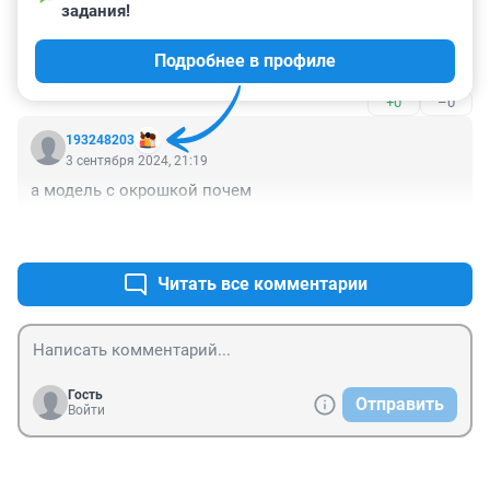
как и машину, например.
3 сентября 2024, 22:48
задания!
Большой наплыв покупателей... И коня никто не 
Подробнее в профиле
купил!
+0
–0
193248203
3 сентября 2024, 21:19
а модель с окрошкой почем
+0
–0
Читать все комментарии
Гость
Отправить
Войти