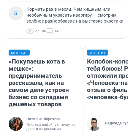
Кормить раз в месяц. Чем хищным или
5
необычным украсить квартиру — смотрим
зелёное разнообразие на выставке экзотики
27 106
14
МНЕНИЕ
МНЕНИЕ
«Покупаешь кота в
Колобок-колобо
мешке»:
тебя боюсь! Ра
предприниматель
отложили прок
рассказала, как на
«Человека-пау
самом деле устроен
отзыв о фильм
бизнес со складами
«человека-бул
дешевых товаров
Наталья Шорохова
Надежда Губар
Открыла кофейную точку на
деньги соцразвития