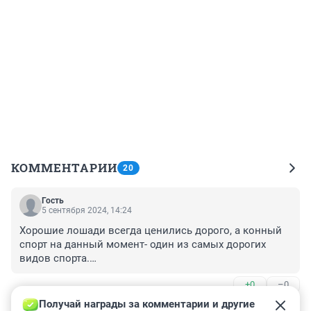
КОММЕНТАРИИ
20
Гость
5 сентября 2024, 14:24
Хорошие лошади всегда ценились дорого, а конный 
спорт на данный момент- один из самых дорогих 
видов спорта.

Вырастить и подготовить спортивную лошадь- долго 
+0
–0
и дорого. Купить лошадь можно за 100 тыс.р, а можно 
и за 100 тысяч евро, смотря какую и для каких целей, 
Получай награды за комментарии и другие 
Гость