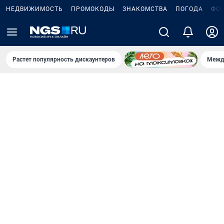
НЕДВИЖИМОСТЬ
ПРОМОКОДЫ
ЗНАКОМСТВА
ПОГОДА
ФО
Растет популярность дискаунтеров
Межд