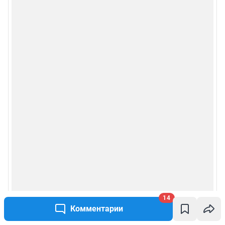
Сообщить новость
Рубрики
Реклама на сайте
Прайс-лист
О компании
Наши награды
Наши вакансии
Техподдержка
14
Комментарии
Предвыборная агитация