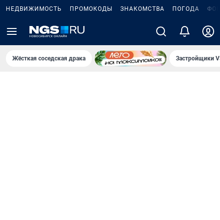
НЕДВИЖИМОСТЬ
ПРОМОКОДЫ
ЗНАКОМСТВА
ПОГОДА
ФО
Жёсткая соседская драка
Застройщики V