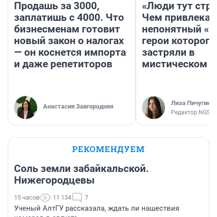
Продашь за 3000,
«Люди тут стр
заплатишь с 4000. Что
Чем привлекае
бизнесменам готовит
непонятный «Н
новый закон о налогах
герои которого
— он коснется импорта
застряли в
и даже репетиторов
мистическом о
Лиза Пичугина
Анастасия Завгородняя
Редактор NGS.R
РЕКОМЕНДУЕМ
Соль земли забайкальской.
Нижегородцевы
15 часов
11 134
7
Ученый АлтГУ рассказала, ждать ли нашествия