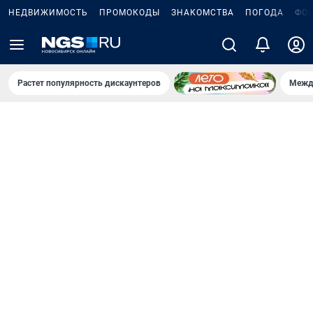
НЕДВИЖИМОСТЬ
ПРОМОКОДЫ
ЗНАКОМСТВА
ПОГОДА
ФО
Растет популярность дискаунтеров
Межд