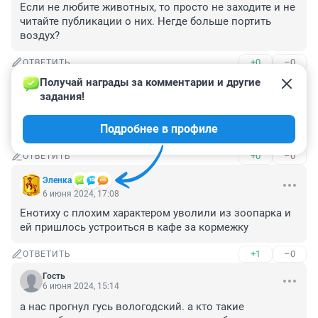
Если не любите животных, то просто не заходите и не 
читайте публикации о них. Негде больше портить 
воздух?
+0
–0
ОТВЕТИТЬ
Получай награды за комментарии и другие 
Гость
7 июня 2024, 23:01
задания!
Еноты непоседы, с ними непросто. Пусть у малышки 
Подробнее в профиле
Софи всё сложится самым лучшим образом.
+0
–0
ОТВЕТИТЬ
Эленка
6 июня 2024, 17:08
Енотиху с плохим характером уволили из зоопарка и 
ей пришлось устроиться в кафе за кормежку
+1
–0
ОТВЕТИТЬ
Гость
6 июня 2024, 15:14
а нас прогнул гусь вологодский. а кто такие 