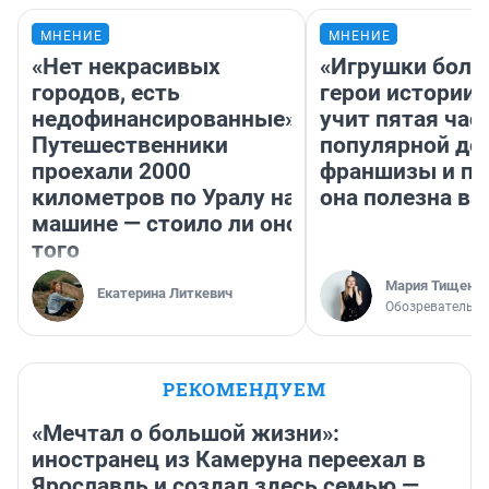
МНЕНИЕ
МНЕНИЕ
«Нет некрасивых
«Игрушки боль
городов, есть
герои истории»
недофинансированные».
учит пятая час
Путешественники
популярной де
проехали 2000
франшизы и п
километров по Уралу на
она полезна в
машине — стоило ли оно
того
Мария Тищенк
Екатерина Литкевич
Обозреватель
РЕКОМЕНДУЕМ
«Мечтал о большой жизни»:
иностранец из Камеруна переехал в
Ярославль и создал здесь семью —