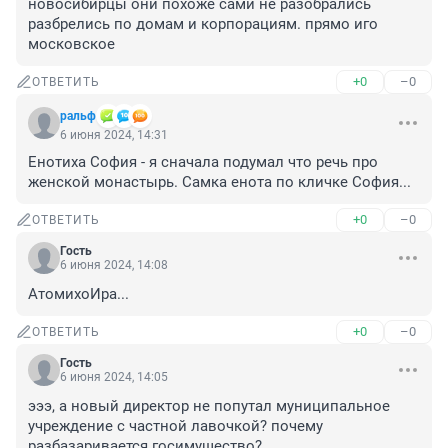
новосибирцы они похоже сами не разобрались 
разбрелись по домам и корпорациям. прямо иго 
московское
+0
–0
ОТВЕТИТЬ
ральф
6 июня 2024, 14:31
Енотиха София - я сначала подумал что речь про 
женской монастырь. Самка енота по кличке София...
+0
–0
ОТВЕТИТЬ
Гость
6 июня 2024, 14:08
АтомихоИра...
+0
–0
ОТВЕТИТЬ
Гость
6 июня 2024, 14:05
эээ, а новый директор не попутал муниципальное 
учреждение с частной лавочкой? почему 
разбазаривается госимущество?