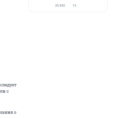
26 842
13
следует
ли с
чания о