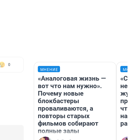
0
МНЕНИЕ
МНЕНИ
«Аналоговая жизнь —
«Сним
вот что нам нужно».
немед
Почему новые
журна
блокбастеры
пришл
проваливаются, а
чтобы
повторы старых
на чт
фильмов собирают
ради 
полные залы