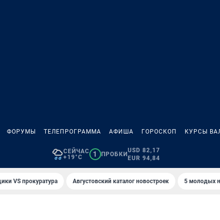
ФОРУМЫ
ТЕЛЕПРОГРАММА
АФИША
ГОРОСКОП
КУРСЫ ВА
USD 82,17
СЕЙЧАС
1
ПРОБКИ
+19°C
EUR 94,84
ики VS прокуратура
Августовский каталог новостроек
5 молодых н