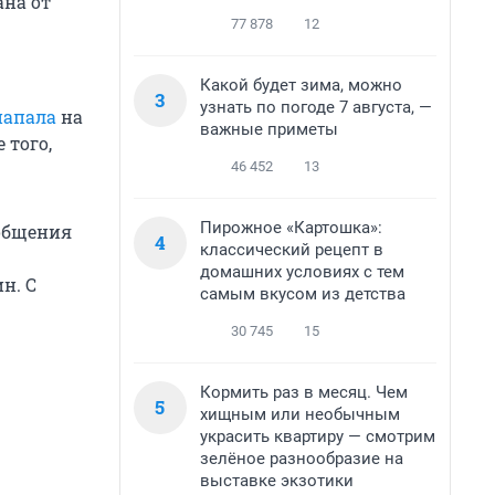
ана от
77 878
12
Какой будет зима, можно
3
узнать по погоде 7 августа, —
напала
на
важные приметы
 того,
46 452
13
Пирожное «Картошка»:
ообщения
4
классический рецепт в
домашних условиях с тем
н. С
самым вкусом из детства
30 745
15
Кормить раз в месяц. Чем
5
хищным или необычным
украсить квартиру — смотрим
зелёное разнообразие на
выставке экзотики