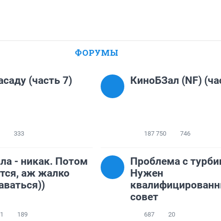
ФОРУМЫ
асаду (часть 7)
КиноБЗал (NF) (ча
333
187 750
746
ла - никак. Потом
Проблема с турби
тся, аж жалко
Нужен
аваться))
квалифицирован
совет
41
189
687
20