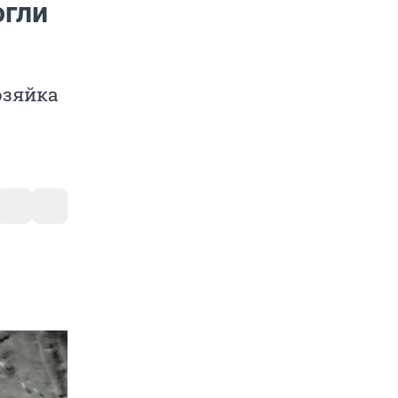
огли
озяйка