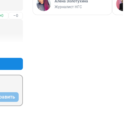
Алёна Золотухина
Журналист НГС
+0
–0
+0
–0
равить