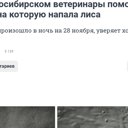
осибирском ветеринары пом
на которую напала лиса
роизошло в ночь на 28 ноября, уверяет х
5 139
тариев