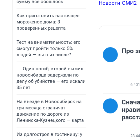
сумму всё обошлось
Новости СМИ2
Как приготовить настоящее
мороженое дома: 3
проверенных рецепта
Тест на внимательность: его
смогут пройти только 5%
Про з
людей — вы в их числе?
Один погиб, второй выжил:
новосибирца задержали по
делу об убийстве — его искали
6 401
35 лет
Снача
На въезде в Новосибирск на
три месяца ограничат
нрави
движение по дороге из
расст
Ленинска-Кузнецкого — карта
Из долгостроя в гостиницу: у
23 4