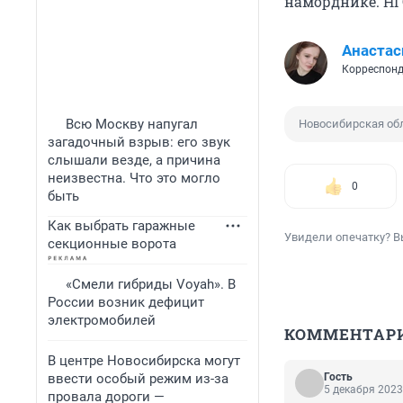
наморднике. Н
Анастас
Корреспонд
Всю Москву напугал
Новосибирская об
загадочный взрыв: его звук
слышали везде, а причина
неизвестна. Что это могло
0
быть
Как выбрать гаражные
Увидели опечатку? В
секционные ворота
«Смели гибриды Voyah». В
России возник дефицит
электромобилей
КОММЕНТАР
В центре Новосибирска могут
ввести особый режим из-за
Гость
5 декабря 2023
провала дороги —