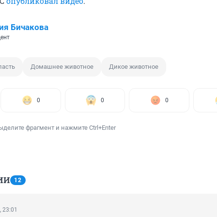
ГС
опубликовал видео
.
ия Бичакова
ент
ласть
Домашнее животное
Дикое животное
0
0
0
ыделите фрагмент и нажмите Ctrl+Enter
ИИ
12
, 23:01