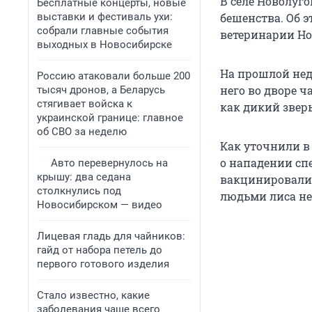
В селе Новолуго
Бесплатные концерты, новые
выставки и фестиваль ухи:
бешенства. Об э
собрали главные события
ветеринарии Но
выходных в Новосибирске
На прошлой нед
Россию атаковали больше 200
него во дворе ч
тысяч дронов, а Беларусь
стягивает войска к
как дикий зверь
украинской границе: главное
об СВО за неделю
Как уточнили в 
о нападении сп
Авто перевернулось на
крышу: два седана
вакцинировали 
столкнулись под
людьми лиса не 
Новосибирском — видео
Лицевая гладь для чайников:
гайд от набора петель до
первого готового изделия
Стало известно, какие
заболевания чаще всего