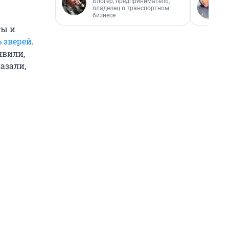
Блогер, предприниматель,
владелец в транспортном
бизнесе
ты и
ь зверей
.
явили,
азали,