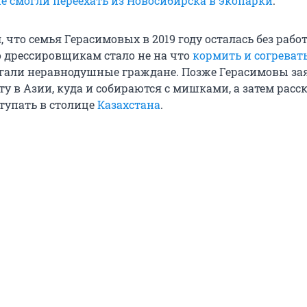
 смогли переехать из Новосибирска в экопарки
.
, что семья Герасимовых в 2019 году осталась без рабо
го дрессировщикам стало не на что
кормить и согреват
али неравнодушные граждане. Позже Герасимовы за
у в Азии, куда и собираются с мишками, а затем расск
тупать в столице
Казахстана
.