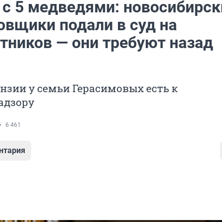
 с 5 медведями: новосибирск
овщики подали в суд на
тников — они требуют назад
нзии у семьи Герасимовых есть к
адзору
6 461
нтария