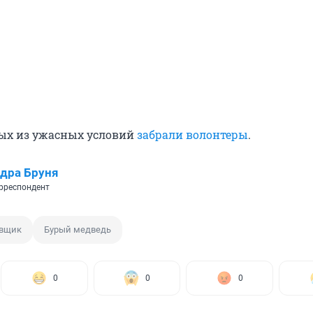
ых из ужасных условий
забрали волонтеры
.
дра Бруня
рреспондент
вщик
Бурый медведь
0
0
0