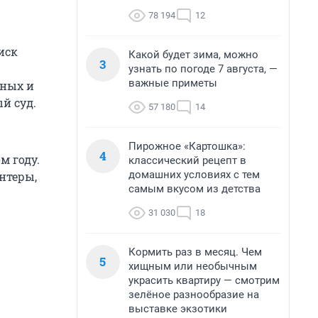
78 194
12
иск
Какой будет зима, можно
3
узнать по погоде 7 августа, —
важные приметы
тных и
й суд.
57 180
14
Пирожное «Картошка»:
4
м году.
классический рецепт в
домашних условиях с тем
нтеры,
самым вкусом из детства
31 030
18
Кормить раз в месяц. Чем
5
хищным или необычным
украсить квартиру — смотрим
зелёное разнообразие на
выставке экзотики