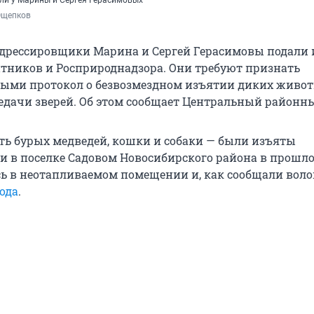
ли у Марины и Сергея Герасимовых
Ощепков
дрессировщики Марина и Сергей Герасимовы подали 
тников и Росприроднадзора. Они требуют признать
ыми протокол о безвозмездном изъятии диких живо
едачи зверей. Об этом сообщает Центральный районны
ь бурых медведей, кошки и собаки — были изъяты
 в поселке Садовом Новосибирского района в прошло
ь в неотапливаемом помещении и, как сообщали воло
ода
.