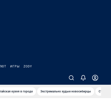
ЛЮТ
ИГРЫ
ZODY
тайская кухня в городе
Экстремально худые новосибирцы
Старт те