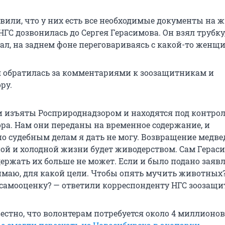
вили, что у них есть все необходимые документы на 
ГС дозвонилась до Сергея Герасимова. Он взял трубку
ал, на заднем фоне переговариваясь с какой-то женщ
 обратилась за комментариями к зоозащитникам и
ру.
 изъяты Росприроднадзором и находятся под контро
ра. Нам они переданы на временное содержание, и
о судебным делам я дать не могу. Возвращение медве
ой и холодной жизни будет живодерством. Сам Герас
держать их больше не может. Если и было подано заяв
онимаю, для какой цели. Чтобы опять мучить животных
самооценку? — ответили корреспонденту НГС зоозащи
естно, что волонтерам потребуется около 4 миллионов