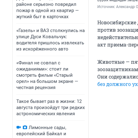
Бурых медведей забра
районе серьезно повредил
Источник: 
Александр 
пожар в одной из квартир —
жуткий быт в карточках
Новосибирские 
против зоозащи
«Газель» и ВАЗ столкнулись на
улице Дуси Ковальчук:
недействительн
водителя пришлось извлекать
акт приема-пер
из искорёженного авто
Животные — пят
«Финал не совпал с
зоозащитниками
ожиданиями»: стоит ли
смотреть фильм «Старый
Они содержалис
орел» на большом экране —
без должного ух
честная рецензия
Такое бывает раз в жизни: 12
августа произойдут три редких
астрономических явления
Лимонные сады,
европейский Байкал и