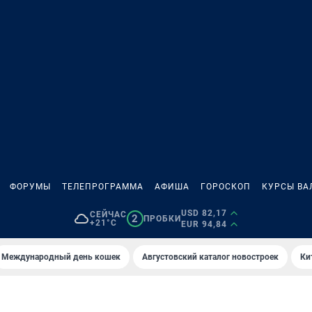
ФОРУМЫ
ТЕЛЕПРОГРАММА
АФИША
ГОРОСКОП
КУРСЫ ВА
USD 82,17
СЕЙЧАС
2
ПРОБКИ
+21°C
EUR 94,84
Международный день кошек
Августовский каталог новостроек
Ки