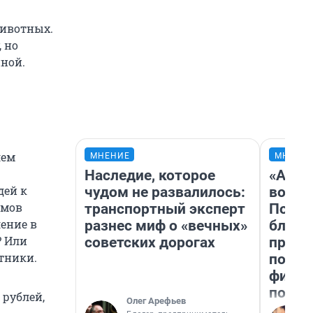
животных.
, но
иной.
лем
МНЕНИЕ
МНЕНИ
Наследие, которое
«Анал
дей к
чудом не развалилось:
вот ч
имов
транспортный эксперт
Почем
ление в
разнес миф о «вечных»
блокб
? Или
советских дорогах
прова
тники.
повто
фильм
полны
 рублей,
Олег Арефьев