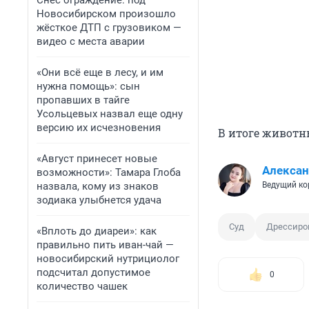
Снёс ограждение: под
Новосибирском произошло
жёсткое ДТП с грузовиком —
видео с места аварии
«Они всё еще в лесу, и им
нужна помощь»: сын
пропавших в тайге
Усольцевых назвал еще одну
версию их исчезновения
В итоге животн
«Август принесет новые
Алексан
возможности»: Тамара Глоба
назвала, кому из знаков
Ведущий ко
зодиака улыбнется удача
Суд
Дрессиро
«Вплоть до диареи»: как
правильно пить иван-чай —
новосибирский нутрициолог
подсчитал допустимое
0
количество чашек