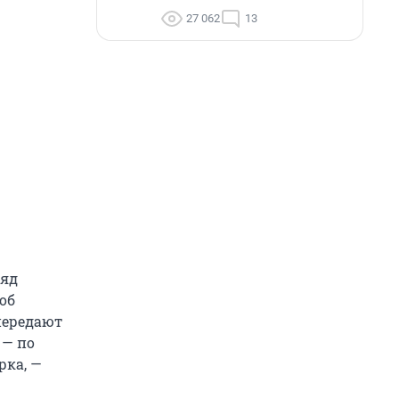
27 062
13
ряд
об
передают
 — по
рка, —