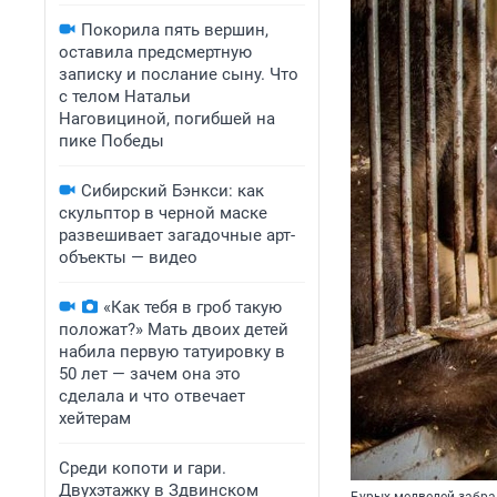
Покорила пять вершин,
оставила предсмертную
записку и послание сыну. Что
с телом Натальи
Наговициной, погибшей на
пике Победы
Сибирский Бэнкси: как
скульптор в черной маске
развешивает загадочные арт-
объекты — видео
«Как тебя в гроб такую
положат?» Мать двоих детей
набила первую татуировку в
50 лет — зачем она это
сделала и что отвечает
хейтерам
Среди копоти и гари.
Двухэтажку в Здвинском