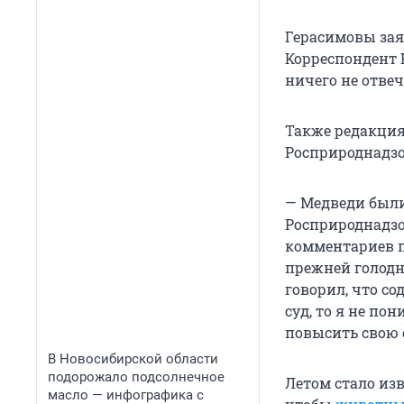
Герасимовы зая
Корреспондент Н
ничего не отвеч
Также редакция
Росприроднадзо
— Медведи были
Росприроднадзо
комментариев п
прежней голодн
говорил, что со
суд, то я не п
повысить свою 
В Новосибирской области
подорожало подсолнечное
Летом стало изв
масло — инфографика с