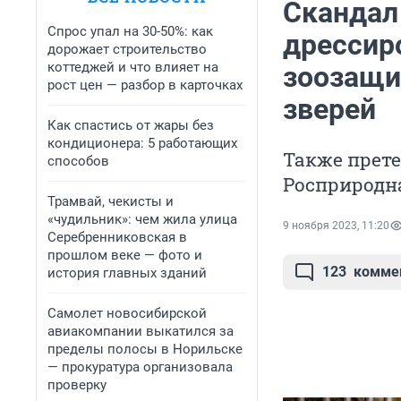
Скандал
Спрос упал на 30-50%: как
дрессир
дорожает строительство
коттеджей и что влияет на
зоозащи
рост цен — разбор в карточках
зверей
Как спастись от жары без
кондиционера: 5 работающих
Также прете
способов
Росприродн
Трамвай, чекисты и
«чудильник»: чем жила улица
9 ноября 2023, 11:20
Серебренниковская в
прошлом веке — фото и
123
комме
история главных зданий
Самолет новосибирской
авиакомпании выкатился за
пределы полосы в Норильске
— прокуратура организовала
проверку