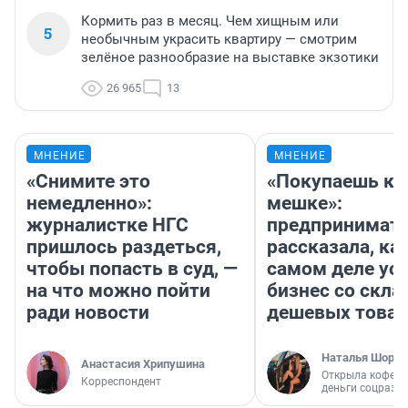
Кормить раз в месяц. Чем хищным или
5
необычным украсить квартиру — смотрим
зелёное разнообразие на выставке экзотики
26 965
13
МНЕНИЕ
МНЕНИЕ
«Снимите это
«Покупаешь ко
немедленно»:
мешке»:
журналистке НГС
предпринимат
пришлось раздеться,
рассказала, как
чтобы попасть в суд, —
самом деле ус
на что можно пойти
бизнес со скл
ради новости
дешевых това
Наталья Шорох
Анастасия Хрипушина
Открыла кофейн
Корреспондент
деньги соцразв