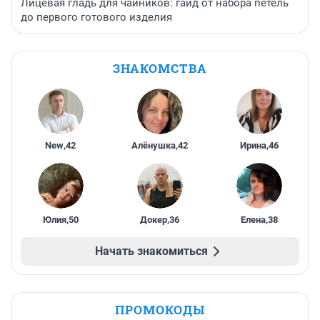
Лицевая гладь для чайников: гайд от набора петель
до первого готового изделия
ЗНАКОМСТВА
New
,
42
Алёнушка
,
42
Ирина
,
46
Юлия
,
50
Докер
,
36
Елена
,
38
Начать знакомиться
ПРОМОКОДЫ