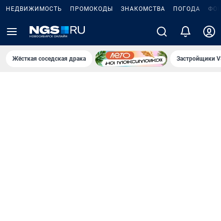
НЕДВИЖИМОСТЬ
ПРОМОКОДЫ
ЗНАКОМСТВА
ПОГОДА
ФО
Жёсткая соседская драка
Застройщики V