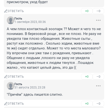
присмотром, уход будет
+0
–0
ОТВЕТИТЬ
Гость
1 сентября 2023, 00:36
А чем плох контактный зоопарк ?? Может я чего то не 
понимаю. В березовой роще , все не плохо. Не разу не 
увидела там плохо обращения. Животные сыты , 
растут как положено . Сколько ходим, животные вме 
те же) сидят отдельно. Может то что места маловато? 
Ну впрочем они уже там с рождения, привыкают . 
Общение с людьми ,плохого ни разу не увидела 
обращения, животные к людям тянутся . Лошадок 
жалко , что катают целый день, это да ((
+0
–0
ОТВЕТИТЬ
Гость
31 августа 2023, 23:28
"Причём" здесь пишется слитно.
+0
–0
ОТВЕТИТЬ