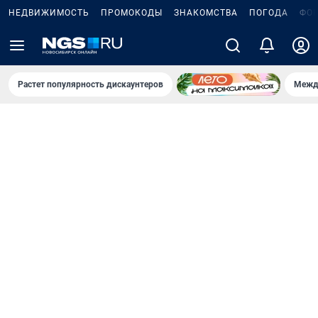
НЕДВИЖИМОСТЬ
ПРОМОКОДЫ
ЗНАКОМСТВА
ПОГОДА
ФО
Растет популярность дискаунтеров
Межд