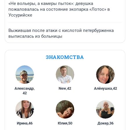
«Не вольеры, а камеры пыток»: девушка
пожаловалась на состояние экопарка «Лотос» в
Уссурийске
Выжившая после атаки с кислотой петербурженка
выписалась из больницы
ЗНАКОМСТВА
Александр
,
New
,
42
Алёнушка
,
42
42
Ирина
,
46
Юлия
,
50
Докер
,
36