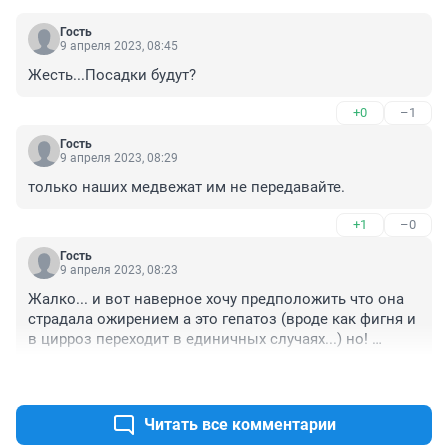
Гость
9 апреля 2023, 08:45
Жесть...Посадки будут?
+0
–1
Гость
9 апреля 2023, 08:29
только наших медвежат им не передавайте.
+1
–0
Гость
9 апреля 2023, 08:23
Жалко... и вот наверное хочу предположить что она 
страдала ожирением а это гепатоз (вроде как фигня и 
в цирроз переходит в единичных случаях...) но! 
Опасность гепатоза не в циррозе а в том что 
+1
–0
запускается механизм ожирения органов и как итог 
ппоблемы с поджелудочной, почками (привет 
давление) и как итог сердечно-сосудисьтые 
Читать все комментарии
патологии. Из за того что продают в магазинах 