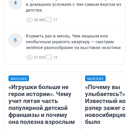
4
в домашних условиях с тем самым вкусом из
детства
30 985
17
Кормить раз в месяц. Чем хищным или
5
необычным украсить квартиру — смотрим
зелёное разнообразие на выставке экзотики
27 024
13
МНЕНИЕ
МНЕНИЕ
«Игрушки больше не
«Почему вы
герои истории». Чему
улыбаетесь?»
учит пятая часть
Известный кор
популярной детской
рэпер зажег с 
франшизы и почему
новосибирцев: 
она полезна взрослым
было