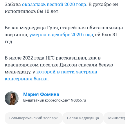
Забава
оказалась весной 2020 года
. В декабре ей
исполнилось бы 10 лет.
Белая медведица Гуля, старейшая обитательница
зверинца,
умерла в декабре 2020 года
, ей был 31
год.
В июле 2022 года НГС рассказывал, как в
красноярском поселке Диксон спасали белую
медведицу, у
которой в пасти застряла
консервная банка
.
Мария Фомина
Внештатный корреспондент NGS55.ru
Большереченский зоопарк
Белая медведица
Министерст