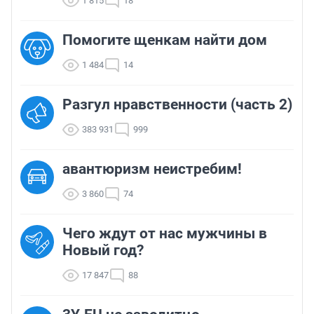
1 815
18
Помогите щенкам найти дом
1 484
14
Разгул нравственности (часть 2)
383 931
999
авантюризм неистребим!
3 860
74
Чего ждут от нас мужчины в
Новый год?
17 847
88