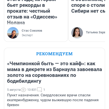
бьет рекорды в
споре о столиц
прокате: честный
Сибири нет см
отзыв на «Одиссею»
Нолана
Стас Соколов
Татьяна Зарва
Эксперт
РЕКОМЕНДУЕМ
«Чемпионкой быть — это кайф»: как
мама в декрете из Барнаула завоевала
золото на соревнованиях по
бодибилдингу
5 августа
13 831
1
Пункт назначения. Свердловские врачи спасли
екатеринбурженку, чудом выжившую после падения
бревен