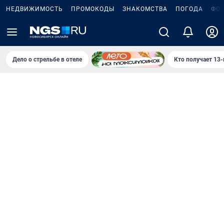
НЕДВИЖИМОСТЬ
ПРОМОКОДЫ
ЗНАКОМСТВА
ПОГОДА
ФО
Дело о стрельбе в отеле
Кто получает 13-