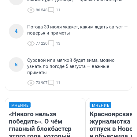
86 548
11
Погода 30 июля укажет, каким ждать август —
4
поверья и приметы
77 220
13
Суровой или мягкой будет зима, можно
5
узнать по погоде 5 августа — важные
приметы
73 907
11
МНЕНИЕ
МНЕНИЕ
«Никого нельзя
Красноярская
победить». О чём
журналистка п
главный блокбастер
отпуск в Ново
этого года, который
и объяснила, п