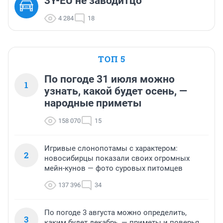
3Y-EU не заводитцо
4 284
18
ТОП 5
По погоде 31 июля можно
1
узнать, какой будет осень, —
народные приметы
158 070
15
Игривые слонопотамы с характером:
2
новосибирцы показали своих огромных
мейн-кунов — фото суровых питомцев
137 396
34
По погоде 3 августа можно определить,
3
каким будет декабрь, — приметы и поверья