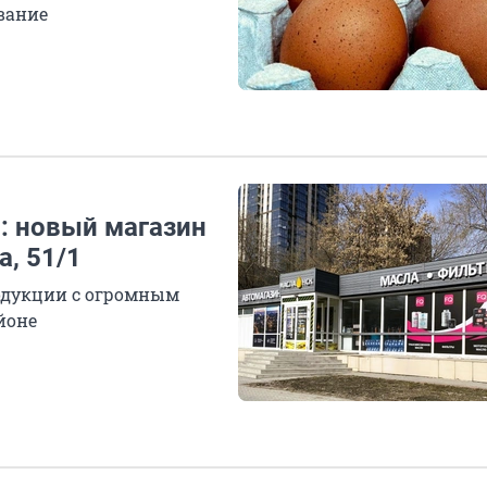
вание
: новый магазин
, 51/1
одукции с огромным
йоне