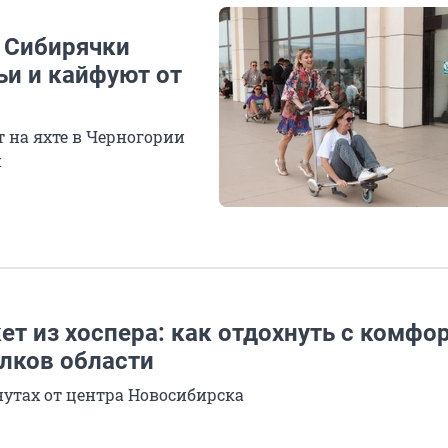
 Сибирячки
ьи и кайфуют от
 на яхте в Черногории
и
ет из хоспера: как отдохнуть с комфо
олков области
утах от центра Новосибирска