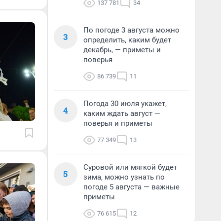
137 781
34
По погоде 3 августа можно
3
определить, каким будет
декабрь, — приметы и
поверья
86 739
11
Погода 30 июля укажет,
4
каким ждать август —
поверья и приметы
77 349
13
Суровой или мягкой будет
5
зима, можно узнать по
погоде 5 августа — важные
приметы
76 615
12