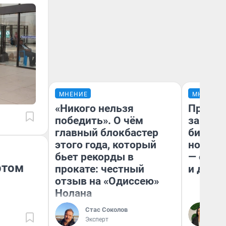
МНЕНИЕ
МНЕНИЕ
«Никого нельзя
Продаш
победить». О чём
заплат
главный блокбастер
бизнес
этого года, который
новый 
бьет рекорды в
— он к
ртом
прокате: честный
и даже
отзыв на «Одиссею»
Нолана
Стас Соколов
Ан
Эксперт