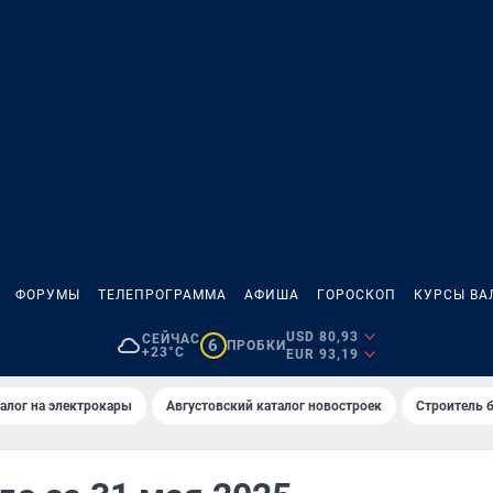
ФОРУМЫ
ТЕЛЕПРОГРАММА
АФИША
ГОРОСКОП
КУРСЫ ВА
USD 80,93
СЕЙЧАС
6
ПРОБКИ
+23°C
EUR 93,19
алог на электрокары
Августовский каталог новостроек
Строитель б