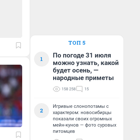
ТОП 5
По погоде 31 июля
1
можно узнать, какой
будет осень, —
народные приметы
158 258
15
Игривые слонопотамы с
2
характером: новосибирцы
показали своих огромных
мейн-кунов — фото суровых
питомцев