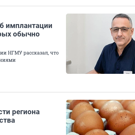
об имплантации
орых обычно
ии НГМУ рассказал, что
ениями
сти региона
ства