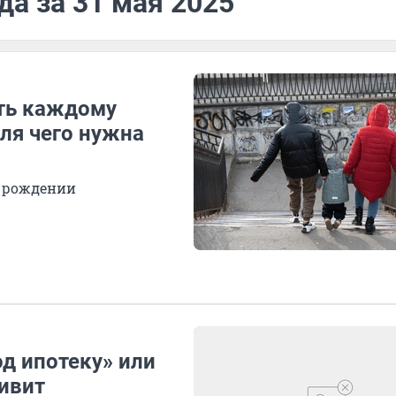
да за 31 мая 2025
ть каждому
Для чего нужна
и рождении
д ипотеку» или
дивит