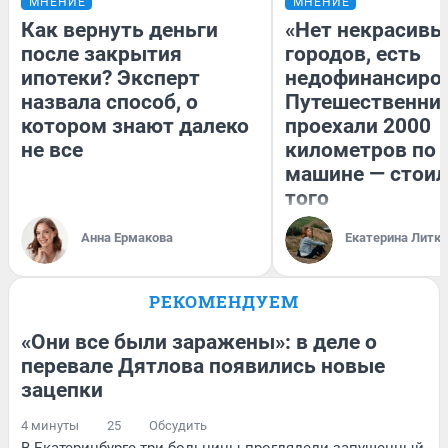
МНЕНИЕ
МНЕНИЕ
Как вернуть деньги
«Нет некрасивы
после закрытия
городов, есть
ипотеки? Эксперт
недофинансиро
назвала способ, о
Путешественни
котором знают далеко
проехали 2000
не все
километров по 
машине — стоил
того
Анна Ермакова
Екатерина Литк
РЕКОМЕНДУЕМ
«Они все были заражены»: в деле о
перевале Дятлова появились новые
зацепки
4 минуты
25
Обсудить
В Екатеринбурге три больницы проглядели запущенный