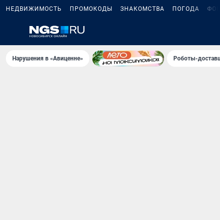
НЕДВИЖИМОСТЬ
ПРОМОКОДЫ
ЗНАКОМСТВА
ПОГОДА
ФО
Нарушения в «Авиценне»
Роботы-доставщ