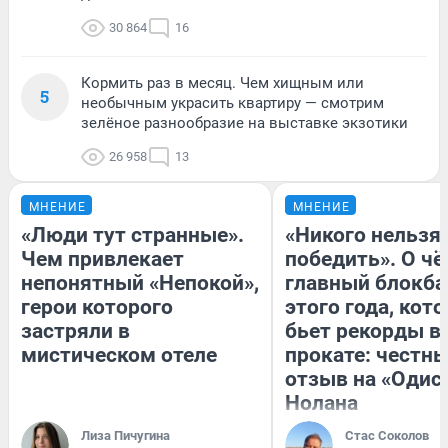
30 864
16
Кормить раз в месяц. Чем хищным или
5
необычным украсить квартиру — смотрим
зелёное разнообразие на выставке экзотики
26 958
13
МНЕНИЕ
МНЕНИЕ
«Люди тут странные».
«Никого нельзя
Чем привлекает
победить». О ч
непонятный «Непокой»,
главный блокба
герои которого
этого года, кот
застряли в
бьет рекорды в
мистическом отеле
прокате: честн
отзыв на «Одис
Нолана
Лиза Пичугина
Стас Соколов