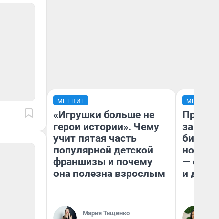
МНЕНИЕ
МНЕНИЕ
«Игрушки больше не
Продаш
герои истории». Чему
заплат
учит пятая часть
бизнес
популярной детской
новый 
франшизы и почему
— он к
она полезна взрослым
и даже
Мария Тищенко
Ан