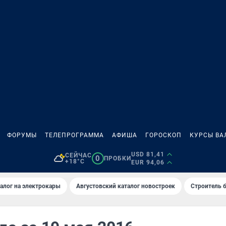
ФОРУМЫ
ТЕЛЕПРОГРАММА
АФИША
ГОРОСКОП
КУРСЫ ВА
USD 81,41
СЕЙЧАС
0
ПРОБКИ
+18°C
EUR 94,06
алог на электрокары
Августовский каталог новостроек
Строитель б