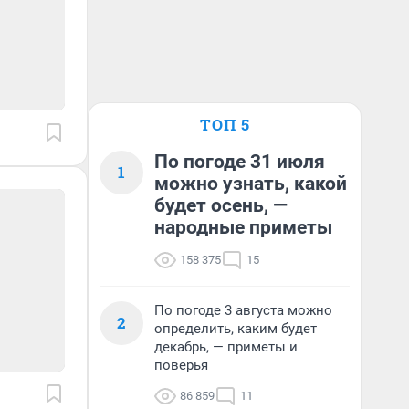
ТОП 5
По погоде 31 июля
1
можно узнать, какой
будет осень, —
народные приметы
158 375
15
По погоде 3 августа можно
2
определить, каким будет
декабрь, — приметы и
поверья
86 859
11