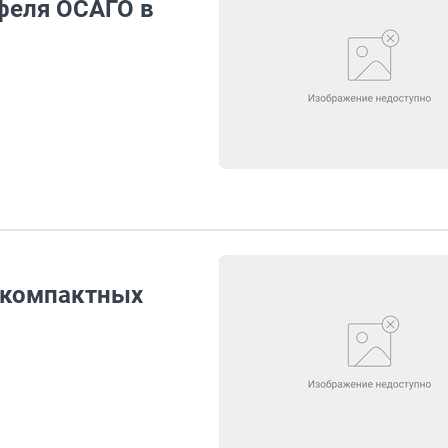
феля ОСАГО в
у компактных