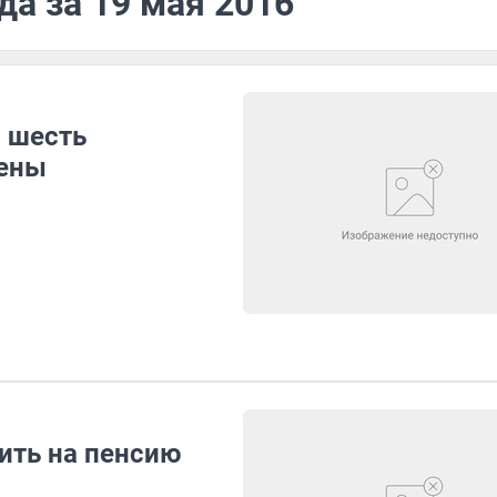
да за 19 мая 2016
 шесть
нены
ить на пенсию