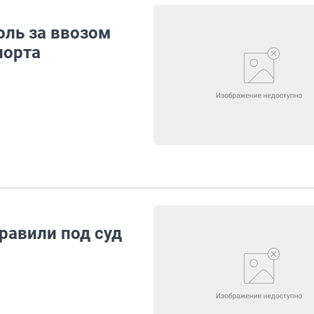
оль за ввозом
порта
равили под суд