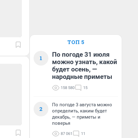
ТОП 5
По погоде 31 июля
1
можно узнать, какой
будет осень, —
народные приметы
158 580
15
По погоде 3 августа можно
2
определить, каким будет
декабрь, — приметы и
поверья
87 061
11