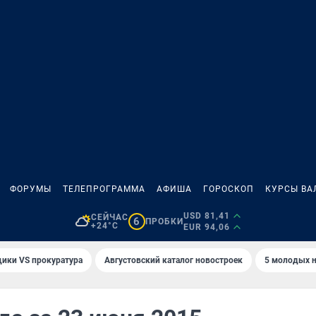
ФОРУМЫ
ТЕЛЕПРОГРАММА
АФИША
ГОРОСКОП
КУРСЫ ВА
USD 81,41
СЕЙЧАС
6
ПРОБКИ
+24°C
EUR 94,06
ики VS прокуратура
Августовский каталог новостроек
5 молодых н