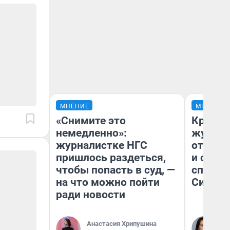
МНЕНИЕ
МНЕНИЕ
«Снимите это
Красно
немедленно»:
журнал
журналистке НГС
отпуск
пришлось раздеться,
и объя
чтобы попасть в суд, —
споре 
на что можно пойти
Сибири
ради новости
Анастасия Хрипушина
Та