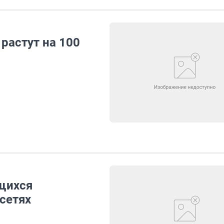
растут на 100
ющихся
цсетях