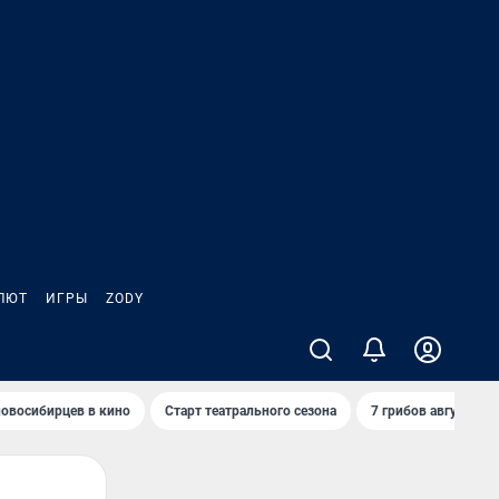
ЛЮТ
ИГРЫ
ZODY
овосибирцев в кино
Старт театрального сезона
7 грибов августа