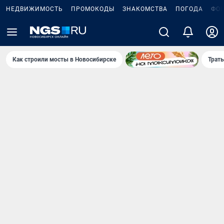
НЕДВИЖИМОСТЬ
ПРОМОКОДЫ
ЗНАКОМСТВА
ПОГОДА
ФО
Как строили мосты в Новосибирске
Траты