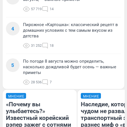
57 719
14
Пирожное «Картошка»: классический рецепт в
4
домашних условиях с тем самым вкусом из
детства
31 252
18
По погоде 8 августа можно определить,
5
насколько дождливой будет осень — важные
приметы
28 536
7
МНЕНИЕ
МНЕНИЕ
«Почему вы
Наследие, кото
улыбаетесь?»
чудом не разва
Известный корейский
транспортный э
рэпер зажег с сотнями
разнес миф о «