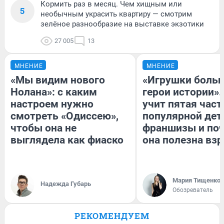
Кормить раз в месяц. Чем хищным или
5
необычным украсить квартиру — смотрим
зелёное разнообразие на выставке экзотики
27 005
13
МНЕНИЕ
МНЕНИЕ
«Мы видим нового
«Игрушки больш
Нолана»: с каким
герои истории».
настроем нужно
учит пятая част
смотреть «Одиссею»,
популярной дет
чтобы она не
франшизы и по
выглядела как фиаско
она полезна вз
Мария Тищенко
Надежда Губарь
Обозреватель
РЕКОМЕНДУЕМ