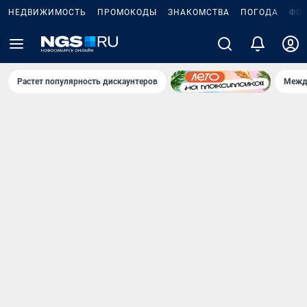
НЕДВИЖИМОСТЬ
ПРОМОКОДЫ
ЗНАКОМСТВА
ПОГОДА
ФО
Растет популярность дискаунтеров
Межд