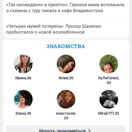
«Так неожиданно и приятно». Героиня мема вспомнила
о съемках с гуру пикапа в кафе Владивостока
«Четырех мужей потеряла»: Прохор Шаляпин
проболтался о новой возлюбленной
ЗНАКОМСТВА
Ирина
,
46
Юлия
,
50
ХуЛиГаНкА
,
43
Елена
,
38
Анастасия
,
Mirak777
,
25
29
Начать знакомиться