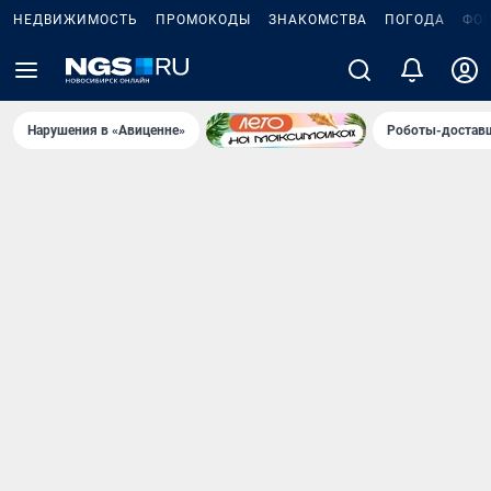
НЕДВИЖИМОСТЬ
ПРОМОКОДЫ
ЗНАКОМСТВА
ПОГОДА
ФО
Нарушения в «Авиценне»
Роботы-доставщ