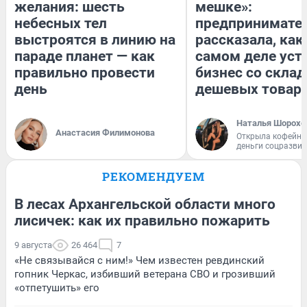
желания: шесть
мешке»:
небесных тел
предпринимате
выстроятся в линию на
рассказала, как
параде планет — как
самом деле уст
правильно провести
бизнес со скла
день
дешевых товар
Наталья Шорохо
Анастасия Филимонова
Открыла кофейну
деньги соцразви
РЕКОМЕНДУЕМ
В лесах Архангельской области много
лисичек: как их правильно пожарить
9 августа
26 464
7
«Не связывайся с ним!» Чем известен ревдинский
гопник Черкас, избивший ветерана СВО и грозивший
«отпетушить» его