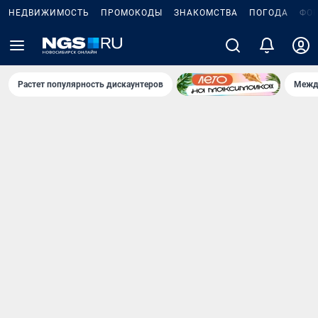
НЕДВИЖИМОСТЬ
ПРОМОКОДЫ
ЗНАКОМСТВА
ПОГОДА
ФО
Растет популярность дискаунтеров
Межд