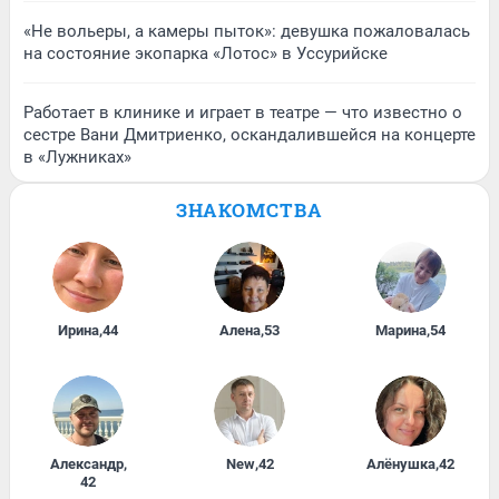
«Не вольеры, а камеры пыток»: девушка пожаловалась
на состояние экопарка «Лотос» в Уссурийске
Работает в клинике и играет в театре — что известно о
сестре Вани Дмитриенко, оскандалившейся на концерте
в «Лужниках»
ЗНАКОМСТВА
Ирина
,
44
Алена
,
53
Марина
,
54
Александр
,
New
,
42
Алёнушка
,
42
42