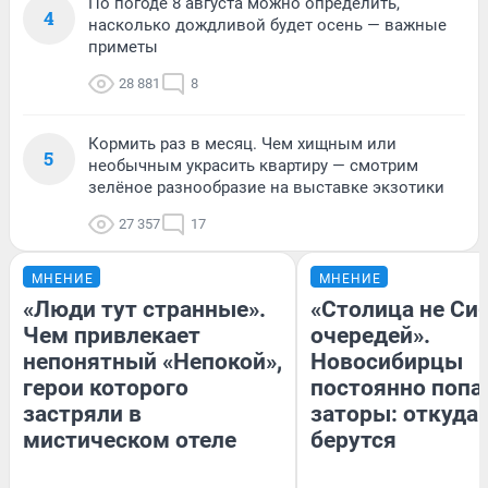
По погоде 8 августа можно определить,
4
насколько дождливой будет осень — важные
приметы
28 881
8
Кормить раз в месяц. Чем хищным или
5
необычным украсить квартиру — смотрим
зелёное разнообразие на выставке экзотики
27 357
17
МНЕНИЕ
МНЕНИЕ
«Люди тут странные».
«Столица не Сиб
Чем привлекает
очередей».
непонятный «Непокой»,
Новосибирцы
герои которого
постоянно попа
застряли в
заторы: откуда 
мистическом отеле
берутся