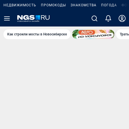
НЕДВИЖИМОСТЬ
ПРОМОКОДЫ
ЗНАКОМСТВА
ПОГОДА
ФО
Как строили мосты в Новосибирске
Траты