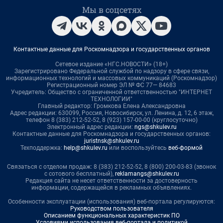
Мы в соцсетях
Контактные данные для Роскомнадзора и государственных органов
Сетевое издание «НГС.НОВОСТИ» (18+)
Зарегистрировано Федеральной службой по надзору в сфере связи,
информационных технологий и массовых коммуникаций (Роскомнадзор)
Регистрационный номер ЭЛ № ФС 77— 84683
Учредитель: Общество с ограниченной ответственностью "ИНТЕРНЕТ
ТЕХНОЛОГИИ"
Главный редактор: Громкова Елена Александровна
Адрес редакции: 630099, Россия, Новосибирск, ул. Ленина, д. 12, 6 этаж,
телефон 8 (383) 212-52-52, 8 (923) 157-00-00 (круглосуточно)
Электронный адрес редакции:
ngs@shkulev.ru
Контактные данные для Роскомнадзора и государственных органов:
juristnsk@shkulev.ru
Техподдержка:
help@shkulev.ru
или воспользуйтесь
веб-формой
Связаться с отделом продаж: 8 (383) 212-52-52, 8 (800) 200-03-83 (звонок
с сотового бесплатный),
reklamangs@shkulev.ru
Редакция сайта не несет ответственности за достоверность
информации, содержащейся в рекламных объявлениях.
Особенности эксплуатации (использования) веб-портала регулируются:
Руководством пользователя
Описанием функциональных характеристик ПО
Условиями использования веб-портала и политикой