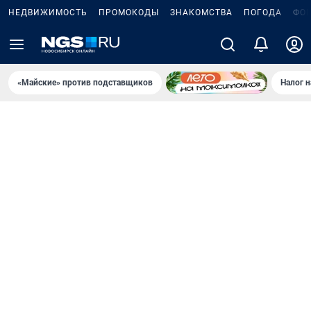
НЕДВИЖИМОСТЬ
ПРОМОКОДЫ
ЗНАКОМСТВА
ПОГОДА
ФО
«Майские» против подставщиков
Налог 