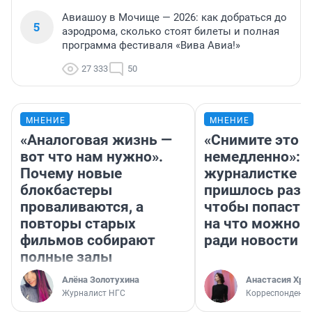
Авиашоу в Мочище — 2026: как добраться до
5
аэродрома, сколько стоят билеты и полная
программа фестиваля «Вива Авиа!»
27 333
50
МНЕНИЕ
МНЕНИЕ
«Аналоговая жизнь —
«Снимите это
вот что нам нужно».
немедленно»:
Почему новые
журналистке Н
блокбастеры
пришлось разд
проваливаются, а
чтобы попасть 
повторы старых
на что можно 
фильмов собирают
ради новости
полные залы
Алёна Золотухина
Анастасия Хри
Журналист НГС
Корреспондент