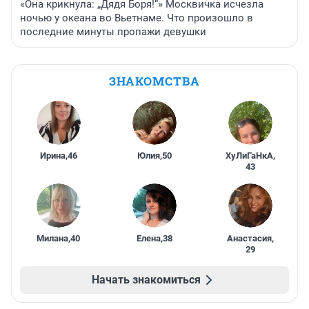
«Она крикнула: „Дядя Боря!“» Москвичка исчезла
ночью у океана во Вьетнаме. Что произошло в
последние минуты пропажи девушки
ЗНАКОМСТВА
Ирина
,
46
Юлия
,
50
ХуЛиГаНкА
,
43
Милана
,
40
Елена
,
38
Анастасия
,
29
Начать знакомиться