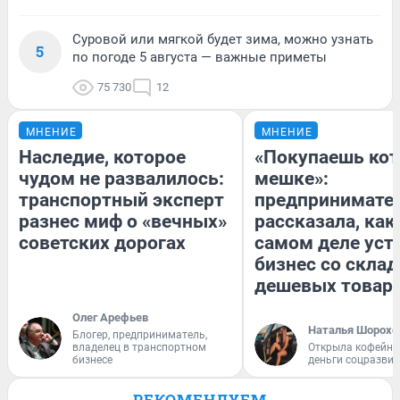
Суровой или мягкой будет зима, можно узнать
5
по погоде 5 августа — важные приметы
75 730
12
МНЕНИЕ
МНЕНИЕ
Наследие, которое
«Покупаешь кот
чудом не развалилось:
мешке»:
транспортный эксперт
предпринимате
разнес миф о «вечных»
рассказала, как
советских дорогах
самом деле уст
бизнес со скла
дешевых товар
Олег Арефьев
Наталья Шорохо
Блогер, предприниматель,
владелец в транспортном
Открыла кофейну
бизнесе
деньги соцразви
РЕКОМЕНДУЕМ