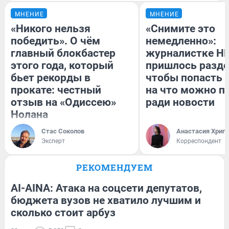
МНЕНИЕ
МНЕНИЕ
«Никого нельзя
«Снимите это
победить». О чём
немедленно»:
главный блокбастер
журналистке Н
этого года, который
пришлось разде
бьет рекорды в
чтобы попасть в
прокате: честный
на что можно п
отзыв на «Одиссею»
ради новости
Нолана
Стас Соколов
Анастасия Хрип
Эксперт
Корреспондент
РЕКОМЕНДУЕМ
AI-AINA: Атака на соцсети депутатов,
бюджета вузов не хватило лучшим и
сколько стоит арбуз