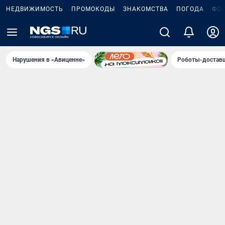
НЕДВИЖИМОСТЬ
ПРОМОКОДЫ
ЗНАКОМСТВА
ПОГОДА
ФО
Нарушения в «Авиценне»
Роботы-доставщ