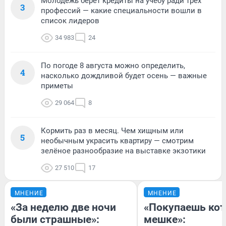
Молодежь берет кредиты на учебу ради трех
3
профессий — какие специальности вошли в
список лидеров
34 983
24
По погоде 8 августа можно определить,
4
насколько дождливой будет осень — важные
приметы
29 064
8
Кормить раз в месяц. Чем хищным или
5
необычным украсить квартиру — смотрим
зелёное разнообразие на выставке экзотики
27 510
17
МНЕНИЕ
МНЕНИЕ
«За неделю две ночи
«Покупаешь кот
были страшные»:
мешке»: