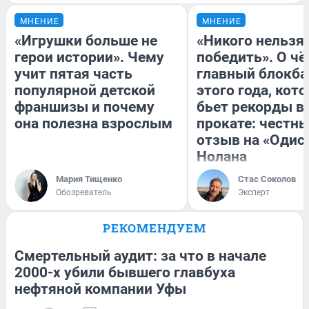
МНЕНИЕ
МНЕНИЕ
«Игрушки больше не
«Никого нельзя
герои истории». Чему
победить». О ч
учит пятая часть
главный блокба
популярной детской
этого года, кот
франшизы и почему
бьет рекорды в
она полезна взрослым
прокате: честн
отзыв на «Одис
Нолана
Мария Тищенко
Стас Соколов
Обозреватель
Эксперт
РЕКОМЕНДУЕМ
Смертельный аудит: за что в начале
2000-х убили бывшего главбуха
нефтяной компании Уфы