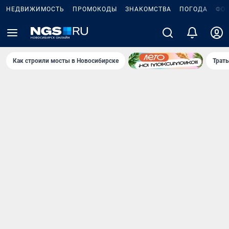
НЕДВИЖИМОСТЬ
ПРОМОКОДЫ
ЗНАКОМСТВА
ПОГОДА
ФО
Как строили мосты в Новосибирске
Траты