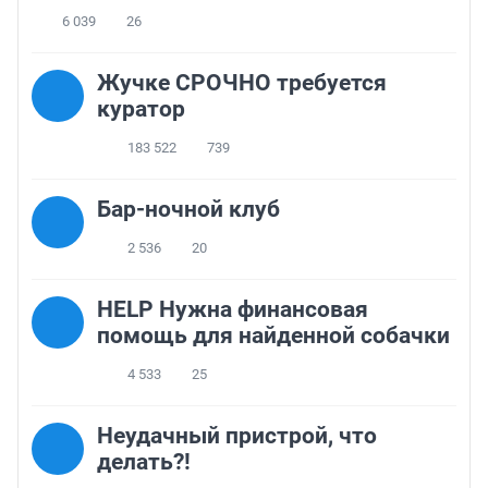
6 039
26
Жучке СРОЧНО требуется
куратор
183 522
739
Бар-ночной клуб
2 536
20
HELP Нужна финансовая
помощь для найденной собачки
4 533
25
Неудачный пристрой, что
делать?!