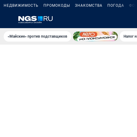
НЕДВИЖИМОСТЬ
ПРОМОКОДЫ
ЗНАКОМСТВА
ПОГОДА
ФО
«Майские» против подставщиков
Налог 