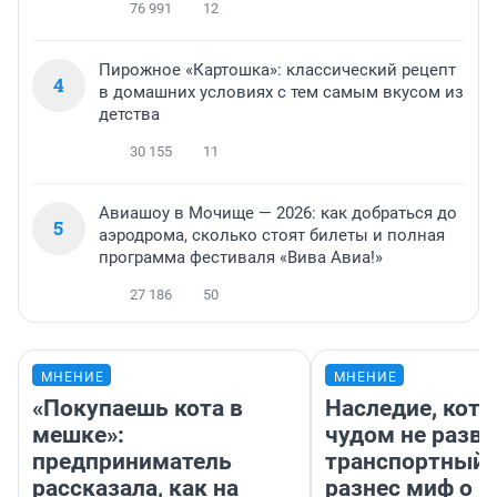
76 991
12
Пирожное «Картошка»: классический рецепт
4
в домашних условиях с тем самым вкусом из
детства
30 155
11
Авиашоу в Мочище — 2026: как добраться до
5
аэродрома, сколько стоят билеты и полная
программа фестиваля «Вива Авиа!»
27 186
50
МНЕНИЕ
МНЕНИЕ
«Покупаешь кота в
Наследие, кото
мешке»:
чудом не разва
предприниматель
транспортный 
рассказала, как на
разнес миф о 