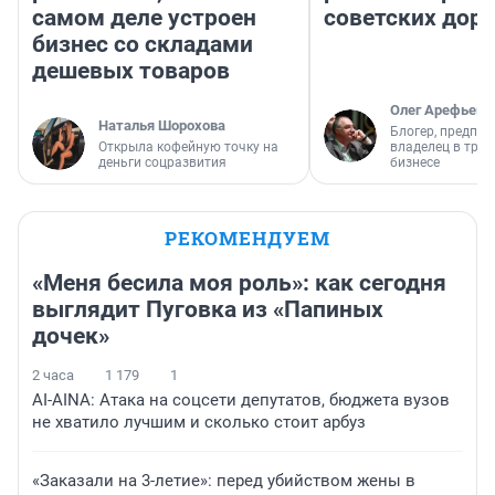
самом деле устроен
советских доро
бизнес со складами
дешевых товаров
Олег Арефьев
Наталья Шорохова
Блогер, предпри
Открыла кофейную точку на
владелец в тра
деньги соцразвития
бизнесе
РЕКОМЕНДУЕМ
«Меня бесила моя роль»: как сегодня
выглядит Пуговка из «Папиных
дочек»
2 часа
1 179
1
AI-AINA: Атака на соцсети депутатов, бюджета вузов
не хватило лучшим и сколько стоит арбуз
«Заказали на 3-летие»: перед убийством жены в