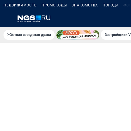
НЕДВИЖИМОСТЬ
ПРОМОКОДЫ
ЗНАКОМСТВА
ПОГОДА
ФО
Жёсткая соседская драка
Застройщики V