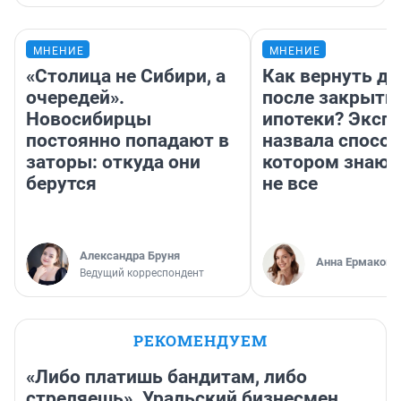
МНЕНИЕ
МНЕНИЕ
«Столица не Сибири, а
Как вернуть де
очередей».
после закрыти
Новосибирцы
ипотеки? Эксп
постоянно попадают в
назвала способ
заторы: откуда они
котором знают
берутся
не все
Александра Бруня
Анна Ермакова
Ведущий корреспондент
РЕКОМЕНДУЕМ
«Либо платишь бандитам, либо
стреляешь». Уральский бизнесмен