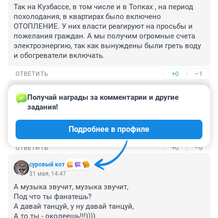
Так на Кузбассе, в том числе и в Топках , на период 
похолодания, в квартирах было включено 
ОТОПЛЕНИЕ. У них власти реагируют на просьбы и 
пожелания граждан. А мы получим огромные счета 
электроэнергию, так как вынуждены были греть воду 
и обогреватели включать.
+0
–1
ОТВЕТИТЬ
Гость
31 мая, 20:46
Получай награды за комментарии и другие 
задания!
Санкт-Петербург. Несколько последний дней +8, 
дожди, ветер.

Подробнее в профиле
А сегодня жара - аж +12 )))
+0
–0
ОТВЕТИТЬ
суровый кот
31 мая, 14:47
А музыка звучит, музыка звучит,

Под что ты фанатешь?

А давай танцуй, у ну давай танцуй,

А то ты - околеешь!!!))))