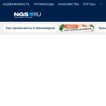
НЕДВИЖИМОСТЬ
ПРОМОКОДЫ
ЗНАКОМСТВА
ПОГОДА
ФО
Как строили мосты в Новосибирске
Траты