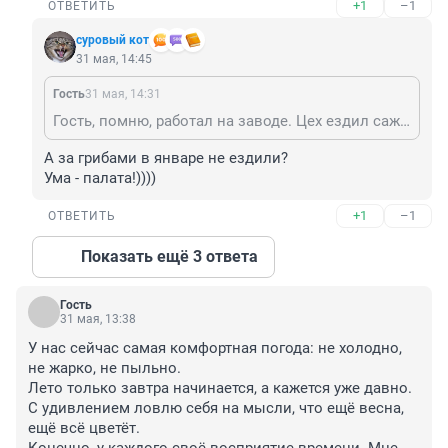
+1
–1
ОТВЕТИТЬ
суровый кот
31 мая, 14:45
Гость
31 мая, 14:31
Гость, помню, работал на заводе. Цех ездил сажать картошку. Садили прямо в снег. Для сугреву пришлось нормально принять. Говорили потом, что урожай был хороший 😋
А за грибами в январе не ездили?

Ума - палата!))))
+1
–1
ОТВЕТИТЬ
Показать ещё 3 ответа
Гость
31 мая, 13:38
У нас сейчас самая комфортная погода: не холодно, 
не жарко, не пыльно.

Лето только завтра начинается, а кажется уже давно.

С удивлением ловлю себя на мысли, что ещё весна, 
ещё всё цветёт.
