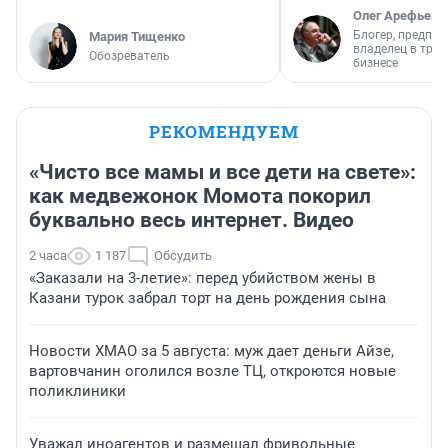
Олег Арефьев
Блогер, предпри
Мария Тищенко
владелец в тра
Обозреватель
бизнесе
РЕКОМЕНДУЕМ
«Чисто все мамы и все дети на свете»:
как медвежонок Момота покорил
буквально весь интернет. Видео
2 часа
1 187
Обсудить
«Заказали на 3-летие»: перед убийством жены в
Казани турок забрал торт на день рождения сына
Новости ХМАО за 5 августа: муж дает деньги Айзе,
вартовчанин оголился возле ТЦ, откроются новые
поликлиники
Уважал иноагентов и размещал фривольные