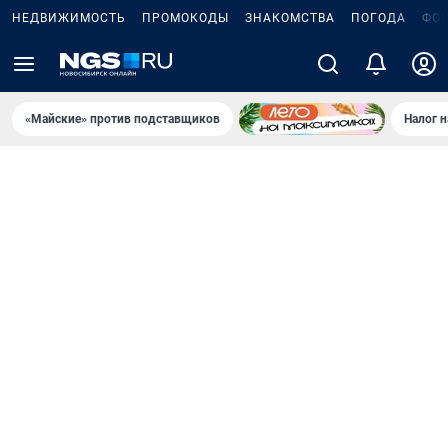
НЕДВИЖИМОСТЬ
ПРОМОКОДЫ
ЗНАКОМСТВА
ПОГОДА
ФО
«Майские» против подставщиков
Налог 