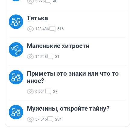
5 776
48
Титька
123 436
516
Маленькие хитрости
14 743
31
Приметы это знаки или что то
иное?
6 504
37
Мужчины, откройте тайну?
37 645
234