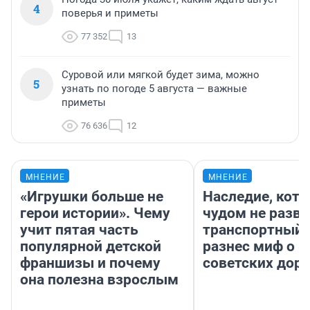
4
поверья и приметы
77 352
13
Суровой или мягкой будет зима, можно
5
узнать по погоде 5 августа — важные
приметы
76 636
12
МНЕНИЕ
МНЕНИЕ
«Игрушки больше не
Наследие, кото
герои истории». Чему
чудом не разва
учит пятая часть
транспортный 
популярной детской
разнес миф о 
франшизы и почему
советских доро
она полезна взрослым